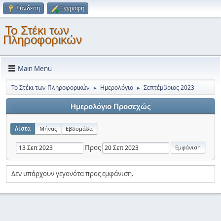
Σύνδεση
Εγγραφή
Το Στέκι των
Πληροφορικών
Main Menu
Το Στέκι των Πληροφορικών
Ημερολόγιο
Σεπτέμβριος 2023
►
►
Ημερολόγιο Προσεχώς
Λίστα
Μήνας
Εβδομάδα
Προς
Δεν υπάρχουν γεγονότα προς εμφάνιση.