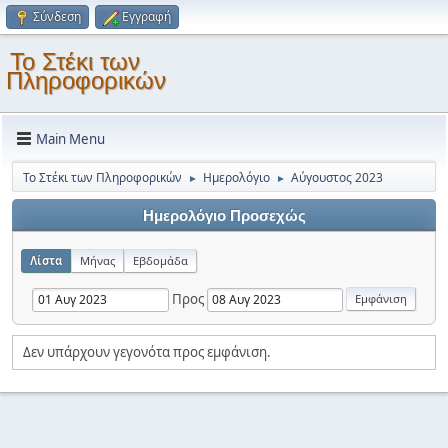
Σύνδεση
Εγγραφή
Το Στέκι των
Πληροφορικών
Main Menu
Το Στέκι των Πληροφορικών
Ημερολόγιο
Αύγουστος 2023
►
►
Ημερολόγιο Προσεχώς
Λίστα
Μήνας
Εβδομάδα
Προς
Δεν υπάρχουν γεγονότα προς εμφάνιση.