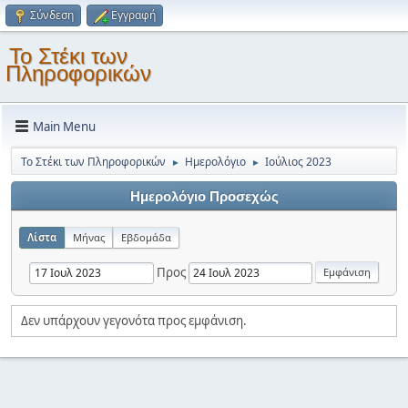
Σύνδεση
Εγγραφή
Το Στέκι των
Πληροφορικών
Main Menu
Το Στέκι των Πληροφορικών
Ημερολόγιο
Ιούλιος 2023
►
►
Ημερολόγιο Προσεχώς
Λίστα
Μήνας
Εβδομάδα
Προς
Δεν υπάρχουν γεγονότα προς εμφάνιση.