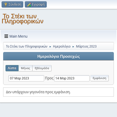
Σύνδεση
Εγγραφή
Το Στέκι των
Πληροφορικών
Main Menu
Το Στέκι των Πληροφορικών
Ημερολόγιο
Μάρτιος 2023
►
►
Ημερολόγιο Προσεχώς
Λίστα
Μήνας
Εβδομάδα
Προς
Δεν υπάρχουν γεγονότα προς εμφάνιση.