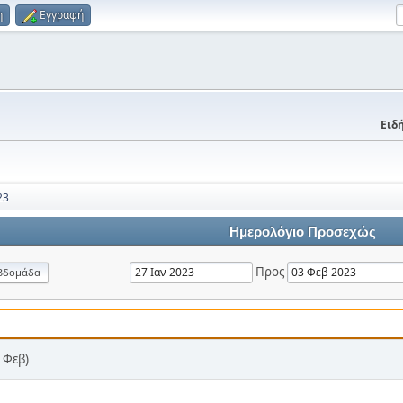
η
Εγγραφή
Ειδή
23
Ημερολόγιο Προσεχώς
Προς
βδομάδα
 Φεβ)