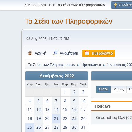
Καλωσορίσατε στο
Το Στέκι των Πληροφορικών
.
Σύνδεσ
Το Στέκι των Πληροφορικών
08 Αυγ 2026, 11:07:47 ΠΜ
Αρχική
Αναζήτηση
Ημερολόγιο
Το Στέκι των Πληροφορικών
Ημερολόγιο
Ιανουάριος 20
►
►
Δεκέμβριος 2022
Κυρ
Δευ
Τρι
Τετ
Πεμ
Παρ
Σαβ
Λίστα
Μήνας
Ε
1
2
3
4
5
6
7
8
9
10
Holidays
11
12
13
14
15
16
17
Groundhog Day (02
18
19
20
21
22
23
24
25
26
27
28
29
30
31