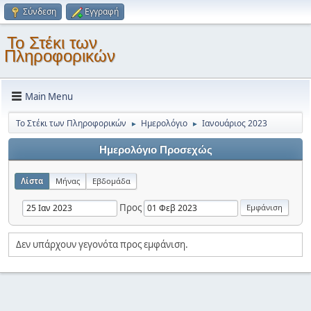
Σύνδεση
Εγγραφή
Το Στέκι των
Πληροφορικών
Main Menu
Το Στέκι των Πληροφορικών
Ημερολόγιο
Ιανουάριος 2023
►
►
Ημερολόγιο Προσεχώς
Λίστα
Μήνας
Εβδομάδα
Προς
Δεν υπάρχουν γεγονότα προς εμφάνιση.