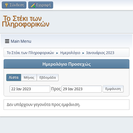
Σύνδεση
Εγγραφή
Το Στέκι των
Πληροφορικών
Main Menu
Το Στέκι των Πληροφορικών
Ημερολόγιο
Ιανουάριος 2023
►
►
Ημερολόγιο Προσεχώς
Λίστα
Μήνας
Εβδομάδα
Προς
Δεν υπάρχουν γεγονότα προς εμφάνιση.