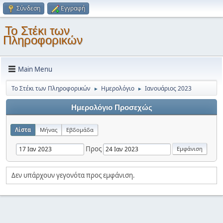
Σύνδεση
Εγγραφή
Το Στέκι των
Πληροφορικών
Main Menu
Το Στέκι των Πληροφορικών
Ημερολόγιο
Ιανουάριος 2023
►
►
Ημερολόγιο Προσεχώς
Λίστα
Μήνας
Εβδομάδα
Προς
Δεν υπάρχουν γεγονότα προς εμφάνιση.