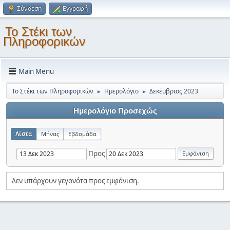
Σύνδεση
Εγγραφή
Το Στέκι των
Πληροφορικών
Main Menu
Το Στέκι των Πληροφορικών
Ημερολόγιο
Δεκέμβριος 2023
►
►
Ημερολόγιο Προσεχώς
Λίστα
Μήνας
Εβδομάδα
Προς
Δεν υπάρχουν γεγονότα προς εμφάνιση.