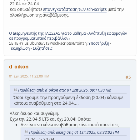
22.04 => 24.04.
Και οπωσδήποτε
επανεγκατάσταση των sch-scripts
μετά την
ολοκλήρωση της αναβάθμισης.
Ο Διερμηνευτής της ΓΛΩΣΣΑΣ για το μάθημα «Ανάπτυξη εφαρμογών
σε προγραμματιστικό περιβάλλον»
ΣΕΠΕΗΥ με Ubuntu/LTSP/sch-scripts/Επόπτη:
Υποστήριξη
-
Τεκμηρίωση
-
Συζητήσεις
d_oikon
01 Σεπ 2025, 11:22:00 ΠΜ
#5
Παράθεση από: d_oikon στις 01 Σεπ 2025, 09:11:30 ΠΜ
Όσοι έχουμε την προηγούμενη έκδοση (20.04) κάνουμε
κάποια αναβάθμιση στο 24.04....
Άλκη άκυρο και συγνώμη.
Έχω την 22.04.5 LTS και όχι 20.04! Οπότε:
Αν είναι να κάνω αναβάθμιση κάνω αυτό που είπες:
Παράθεση από: alkisg στις 01 Σεπ 2025, 09:32:02 ΠΜ
22.04 => 24.04.