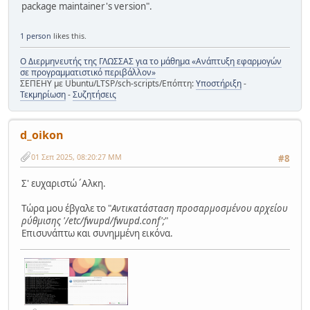
package maintainer's version".
1 person
likes this.
Ο Διερμηνευτής της ΓΛΩΣΣΑΣ για το μάθημα «Ανάπτυξη εφαρμογών
σε προγραμματιστικό περιβάλλον»
ΣΕΠΕΗΥ με Ubuntu/LTSP/sch-scripts/Επόπτη:
Υποστήριξη
-
Τεκμηρίωση
-
Συζητήσεις
d_oikon
01 Σεπ 2025, 08:20:27 ΜΜ
#8
Σ' ευχαριστώ ´Aλκη.
Tώρα μου έβγαλε το "
Aντικατάσταση προσαρμοσμένου αρχείου
ρύθμισης '/etc/fwupd/fwupd.conf';
"
Eπισυνάπτω και συνημμένη εικόνα.