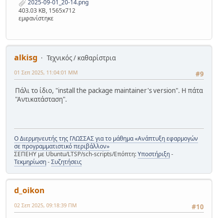
2025-09-01_20-14.png
403.03 KB, 1565x712
εμφανίστηκε
alkisg
Τεχνικός / καθαρίστρια
01 Σεπ 2025, 11:04:01 ΜΜ
#9
Πάλι το ίδιο, "install the package maintainer's version". Η πάτα
"Αντικατάσταση".
Ο Διερμηνευτής της ΓΛΩΣΣΑΣ για το μάθημα «Ανάπτυξη εφαρμογών
σε προγραμματιστικό περιβάλλον»
ΣΕΠΕΗΥ με Ubuntu/LTSP/sch-scripts/Επόπτη:
Υποστήριξη
-
Τεκμηρίωση
-
Συζητήσεις
d_oikon
02 Σεπ 2025, 09:18:39 ΠΜ
#10