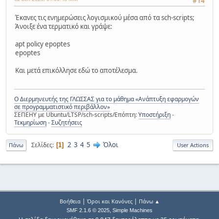
#14
Έκανες τις ενημερώσεις λογισμικού μέσα από τα sch-scripts;
Άνοιξε ένα τερματικό και γράψε:
apt policy epoptes
epoptes
Και μετά επικόλλησε εδώ το αποτέλεσμα.
Ο Διερμηνευτής της ΓΛΩΣΣΑΣ για το μάθημα «Ανάπτυξη εφαρμογών
σε προγραμματιστικό περιβάλλον»
ΣΕΠΕΗΥ με Ubuntu/LTSP/sch-scripts/Επόπτη:
Υποστήριξη
-
Τεκμηρίωση
-
Συζητήσεις
2
3
4
5
Όλοι
Σελίδες
1
Πάνω
User Actions
|
|
Βοήθεια
Όροι και Κανόνες
Πάνω ▲
,
SMF 2.1.6 © 2025
Simple Machines