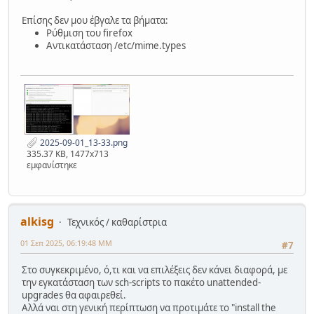
Επίσης δεν μου έβγαλε τα βήματα:
Ρύθμιση του firefox
Αντικατάσταση /etc/mime.types
2025-09-01_13-33.png
335.37 KB, 1477x713
εμφανίστηκε
alkisg
Τεχνικός / καθαρίστρια
01 Σεπ 2025, 06:19:48 ΜΜ
#7
Στο συγκεκριμένο, ό,τι και να επιλέξεις δεν κάνει διαφορά, με
την εγκατάσταση των sch-scripts το πακέτο unattended-
upgrades θα αφαιρεθεί.
Αλλά ναι στη γενική περίπτωση να προτιμάτε το "install the