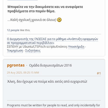
Μπορείτε να την δοκιμάσετε και να αναφέρετε
προβλήματα στο παρόν θέμα.
...Καλή σχολική χρονιά σε όλους!
12 people
like this.
Ο Διερμηνευτής της ΓΛΩΣΣΑΣ για το μάθημα «Ανάπτυξη εφαρμογών
σε προγραμματιστικό περιβάλλον»
ΣΕΠΕΗΥ με Ubuntu/LTSP/sch-scripts/Επόπτη:
Υποστήριξη
-
Τεκμηρίωση
-
Συζητήσεις
pgrontas
Ομάδα διαγωνισμάτων 2016
29 Αυγ 2025, 09:25:15 ΜΜ
#1
Άλκη, δεν έχουμε να πούμε κάτι εκτός από ευχαριστώ!
Programs must be written for people to read, and only incidentally for