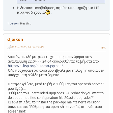
Ή δεν κάνω αναβάθμιση, αφού η υποστήριξη στα LTS
είναι για 5 χρόνια
.
1 person
likes this.
d_oikon
01 Σεπ 2025, 01:36:03 ΜΜ
#6
Λοιπόν, επειδή με τρώει το χέρι μου, προχώρησα στην
αναβάθμιση 22.04 => 24.04 ακολουθώντας τα βήματα από
https://el.ltsp.org/guides/upgrade/
.
Όλα προχωράνε οκ, αλλά μου έβγαλε μία επιλογή η οποία δεν
υπάρχει στη σελίδα με τα βήματα.
Για την ακρίβεια, μετά το βήμα "Ρύθμιση του openssh-server"
μου βγάζει:
"Ρύθμιση του unattended-upgrades" --> "What do you want to
do about modified configuration file 20auto-upgrades?"
Κι εδώ επιλέγω το "install the package maintainer's version"
όπως και στο "Ρύθμιση του openssh-server"; (επισυνάπτεται
screenshot)