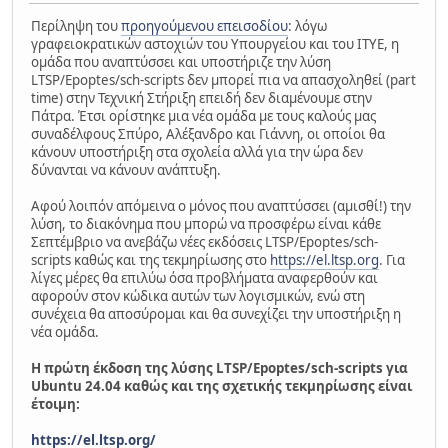
Περίληψη του
προηγούμενου επεισοδίου
: λόγω
γραφειοκρατικών αστοχιών του Υπουργείου και του ΙΤΥΕ, η
ομάδα που αναπτύσσει και υποστήριζε την λύση
LTSP/Epoptes/sch-scripts δεν μπορεί πια να απασχοληθεί (part
time) στην Τεχνική Στήριξη επειδή δεν διαμένουμε στην
Πάτρα. Έτσι ορίστηκε μια νέα ομάδα με τους καλούς μας
συναδέλφους Σπύρο, Αλέξανδρο και Γιάννη, οι οποίοι θα
κάνουν υποστήριξη στα σχολεία αλλά για την ώρα δεν
δύνανται να κάνουν ανάπτυξη.
Αφού λοιπόν απόμεινα ο μόνος που αναπτύσσει (αμισθί!) την
λύση, το διακόνημα που μπορώ να προσφέρω είναι κάθε
Σεπτέμβριο να ανεβάζω νέες εκδόσεις LTSP/Epoptes/sch-
scripts καθώς και της τεκμηρίωσης στο
https://el.ltsp.org
. Για
λίγες μέρες θα επιλύω όσα προβλήματα αναφερθούν και
αφορούν στον κώδικα αυτών των λογισμικών, ενώ στη
συνέχεια θα αποσύρομαι και θα συνεχίζει την υποστήριξη η
νέα ομάδα.
Η πρώτη έκδοση της λύσης LTSP/Epoptes/sch-scripts για
Ubuntu 24.04 καθώς και της σχετικής τεκμηρίωσης είναι
έτοιμη:
https://el.ltsp.org/