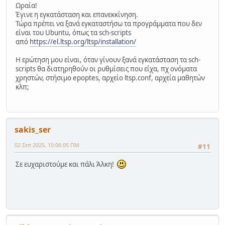
Ωραία!
Έγινε η εγκατάσταση και επανεκκίνηση.
Τώρα πρέπει να ξανά εγκαταστήσω τα προγράμματα που δεν
είναι του Ubuntu, όπως τα sch-scripts
από
https://el.ltsp.org/ltsp/installation/
Η ερώτηση μου είναι, όταν γίνουν ξανά εγκατάσταση τα sch-
scripts θα διατηρηθούν οι ρυθμίσεις που είχα, πχ ονόματα
χρηστών, στήσιμο epoptes, αρχείο ltsp.conf, αρχεία μαθητών
κλπ;
sakis_ser
02 Σεπ 2025, 10:06:05 ΠΜ
#11
Σε ευχαριστούμε και πάλι Άλκη!