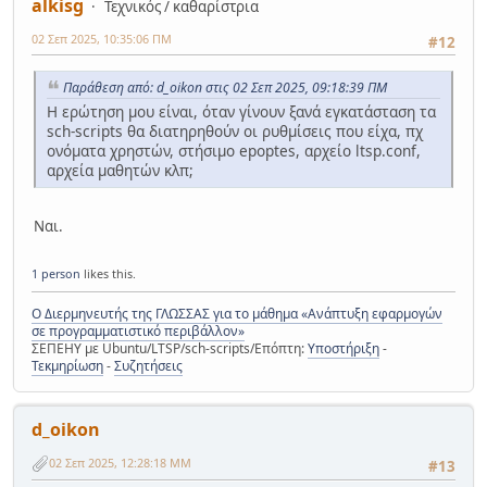
alkisg
Τεχνικός / καθαρίστρια
02 Σεπ 2025, 10:35:06 ΠΜ
#12
Παράθεση από: d_oikon στις 02 Σεπ 2025, 09:18:39 ΠΜ
Η ερώτηση μου είναι, όταν γίνουν ξανά εγκατάσταση τα
sch-scripts θα διατηρηθούν οι ρυθμίσεις που είχα, πχ
ονόματα χρηστών, στήσιμο epoptes, αρχείο ltsp.conf,
αρχεία μαθητών κλπ;
Ναι.
1 person
likes this.
Ο Διερμηνευτής της ΓΛΩΣΣΑΣ για το μάθημα «Ανάπτυξη εφαρμογών
σε προγραμματιστικό περιβάλλον»
ΣΕΠΕΗΥ με Ubuntu/LTSP/sch-scripts/Επόπτη:
Υποστήριξη
-
Τεκμηρίωση
-
Συζητήσεις
d_oikon
02 Σεπ 2025, 12:28:18 ΜΜ
#13