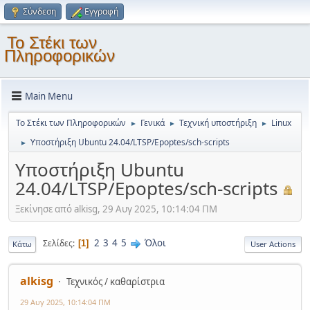
Σύνδεση
Εγγραφή
Το Στέκι των
Πληροφορικών
Main Menu
Το Στέκι των Πληροφορικών
Γενικά
Τεχνική υποστήριξη
Linux
►
►
►
Υποστήριξη Ubuntu 24.04/LTSP/Epoptes/sch-scripts
►
Υποστήριξη Ubuntu
24.04/LTSP/Epoptes/sch-scripts
Ξεκίνησε από alkisg, 29 Αυγ 2025, 10:14:04 ΠΜ
2
3
4
5
Όλοι
Σελίδες
1
Κάτω
User Actions
alkisg
Τεχνικός / καθαρίστρια
29 Αυγ 2025, 10:14:04 ΠΜ