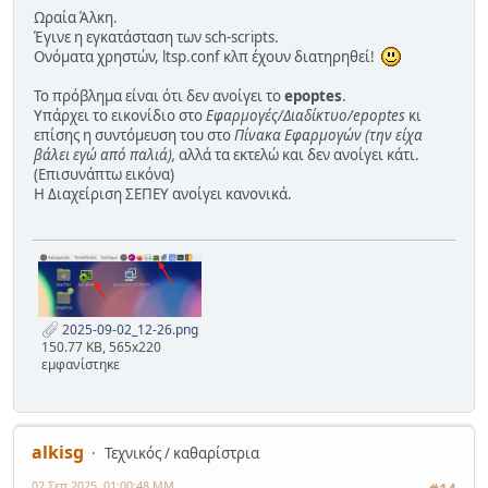
Ωραία Άλκη.
Έγινε η εγκατάσταση των sch-scripts.
Ονόματα χρηστών, ltsp.conf κλπ έχουν διατηρηθεί!
Το πρόβλημα είναι ότι δεν ανοίγει το
epoptes
.
Υπάρχει το εικονίδιο στο
Εφαρμογές/Διαδίκτυο/epoptes
κι
επίσης η συντόμευση του στο
Πίνακα Εφαρμογών (την είχα
βάλει εγώ από παλιά),
αλλά τα εκτελώ και δεν ανοίγει κάτι.
(Επισυνάπτω εικόνα)
Η Διαχείριση ΣΕΠΕΥ ανοίγει κανονικά.
2025-09-02_12-26.png
150.77 KB, 565x220
εμφανίστηκε
alkisg
Τεχνικός / καθαρίστρια
02 Σεπ 2025, 01:00:48 ΜΜ