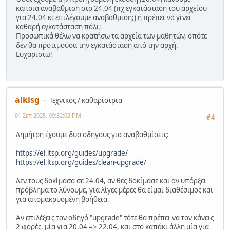
κάποια αναβάθμιση στο 24.04 (πχ εγκατάσταση του αρχείου
για 24.04 κι επιλέγουμε αναβάθμιση;) ή πρέπει να γίνει
καθαρή εγκατάσταση πάλι;
Προσωπικά θέλω να κρατήσω τα αρχεία των μαθητών, οπότε
δεν θα προτιμούσα την εγκατάσταση από την αρχή.
Ευχαριστώ!
alkisg
Τεχνικός / καθαρίστρια
01 Σεπ 2025, 09:32:02 ΠΜ
#4
Δημήτρη έχουμε δύο οδηγούς για αναβαθμίσεις:
https://el.ltsp.org/guides/upgrade/
https://el.ltsp.org/guides/clean-upgrade/
Δεν τους δοκίμασα σε 24.04, αν θες δοκίμασε και αν υπάρξει
πρόβλημα το λύνουμε, για λίγες μέρες θα είμαι διαθέσιμος και
για απομακρυσμένη βοήθεια.
Αν επιλέξεις τον οδηγό "upgrade" τότε θα πρέπει να τον κάνεις
2 φορές, μία για 20.04 => 22.04, και στο καπάκι άλλη μία για