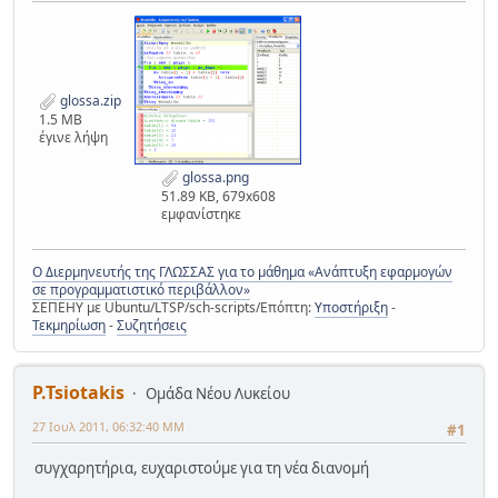
glossa.zip
1.5 MB
έγινε λήψη
glossa.png
51.89 KB, 679x608
εμφανίστηκε
Ο Διερμηνευτής της ΓΛΩΣΣΑΣ για το μάθημα «Ανάπτυξη εφαρμογών
σε προγραμματιστικό περιβάλλον»
ΣΕΠΕΗΥ με Ubuntu/LTSP/sch-scripts/Επόπτη:
Υποστήριξη
-
Τεκμηρίωση
-
Συζητήσεις
P.Tsiotakis
Ομάδα Νέου Λυκείου
27 Ιουλ 2011, 06:32:40 ΜΜ
#1
συγχαρητήρια, ευχαριστούμε για τη νέα διανομή