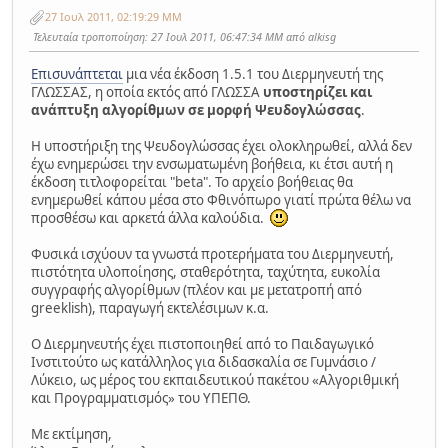
27 Ιουλ 2011, 02:19:29 ΜΜ
Τελευταία τροποποίηση
: 27 Ιουλ 2011, 06:47:34 ΜΜ από alkisg
Επισυνάπτεται
μια νέα έκδοση 1.5.1 του Διερμηνευτή της
ΓΛΩΣΣΑΣ, η οποία εκτός από ΓΛΩΣΣΑ
υποστηρίζει και
ανάπτυξη αλγορίθμων σε μορφή Ψευδογλώσσας
.
Η υποστήριξη της Ψευδογλώσσας έχει ολοκληρωθεί, αλλά δεν
έχω ενημερώσει την ενσωματωμένη βοήθεια, κι έτσι αυτή η
έκδοση τιτλοφορείται "beta". Το αρχείο βοήθειας θα
ενημερωθεί κάπου μέσα στο Φθινόπωρο γιατί πρώτα θέλω να
προσθέσω και αρκετά άλλα καλούδια.
Φυσικά ισχύουν τα γνωστά προτερήματα του Διερμηνευτή,
πιστότητα υλοποίησης, σταθερότητα, ταχύτητα, ευκολία
συγγραφής αλγορίθμων (πλέον και με μετατροπή από
greeklish), παραγωγή εκτελέσιμων κ.α.
Ο Διερμηνευτής έχει πιστοποιηθεί από το Παιδαγωγικό
Ινστιτούτο ως κατάλληλος για διδασκαλία σε Γυμνάσιο /
Λύκειο, ως μέρος του εκπαιδευτικού πακέτου «Αλγοριθμική
και Προγραμματισμός» του ΥΠΕΠΘ.
Με εκτίμηση,