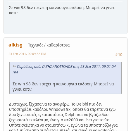
Σε win 98 δεν τρεχει η καινουργια εκδοση; Μπορεί να γινει
κατι;
alkisg
Τεχνικός / καθαρίστρια
23 Σεπ 2011, 09:09:32 ΠΜ
#10
Παράθεση από: ΓΑΖΗΣ ΑΠΟΣΤΟΛΟΣ στις 23 Σεπ 2011, 09:01:04
ΠΜ
Σε win 98 δεν τρεχει η καινουργια εκδοση; Μπορεί να
γινει κατι;
Δυστυχώς, ξέχασα να το αναφέρω. Το Delphi πια δεν
υποστηρίζει καθόλου Windows 9x, οπότε θα έπρεπε να έχω
δυο ξεχωριστές εγκαταστάσεις Delphi και να βγάζω δύο
ξεχωριστά εκτελέσιμα, ένα για >=2000 και ένα για τα 9x.
Οπότε σκέφτηκα να σταματήσω κι εγώ να τα υποστηρίζω για
να γλυτώσω από αυτόν τον μπελά, και συνάμα να καθαρίσω