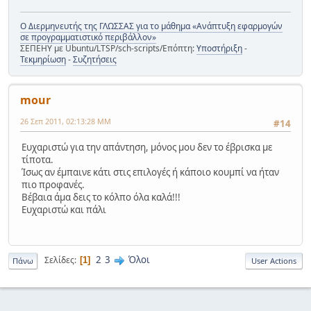
Ο Διερμηνευτής της ΓΛΩΣΣΑΣ για το μάθημα «Ανάπτυξη εφαρμογών
σε προγραμματιστικό περιβάλλον»
ΣΕΠΕΗΥ με Ubuntu/LTSP/sch-scripts/Επόπτη:
Υποστήριξη
-
Τεκμηρίωση
-
Συζητήσεις
mour
26 Σεπ 2011, 02:13:28 ΜΜ
#14
Ευχαριστώ για την απάντηση, μόνος μου δεν το έβρισκα με
τίποτα.
Ίσως αν έμπαινε κάτι στις επιλογές ή κάποιο κουμπί να ήταν
πιο προφανές.
Βέβαια άμα δεις το κόλπο όλα καλά!!!
Ευχαριστώ και πάλι
2
3
Όλοι
Σελίδες
1
Πάνω
User Actions