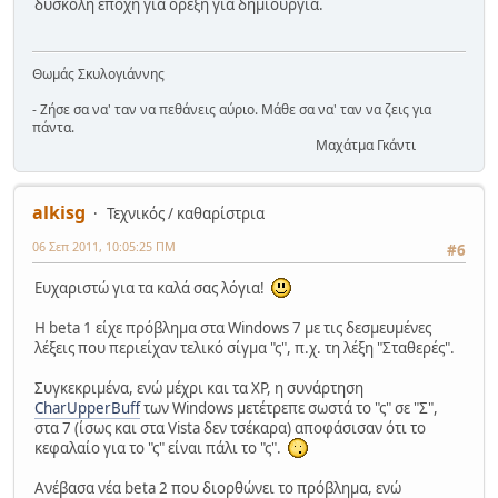
δύσκολη εποχή για όρεξη για δημιουργία.
Θωμάς Σκυλογιάννης
- Ζήσε σα να' ταν να πεθάνεις αύριο. Μάθε σα να' ταν να ζεις για
πάντα.
Μαχάτμα Γκάντι
alkisg
Τεχνικός / καθαρίστρια
06 Σεπ 2011, 10:05:25 ΠΜ
#6
Ευχαριστώ για τα καλά σας λόγια!
Η beta 1 είχε πρόβλημα στα Windows 7 με τις δεσμευμένες
λέξεις που περιείχαν τελικό σίγμα "ς", π.χ. τη λέξη "Σταθερές".
Συγκεκριμένα, ενώ μέχρι και τα XP, η συνάρτηση
CharUpperBuff
των Windows μετέτρεπε σωστά το "ς" σε "Σ",
στα 7 (ίσως και στα Vista δεν τσέκαρα) αποφάσισαν ότι το
κεφαλαίο για το "ς" είναι πάλι το "ς".
Ανέβασα νέα beta 2 που διορθώνει το πρόβλημα, ενώ