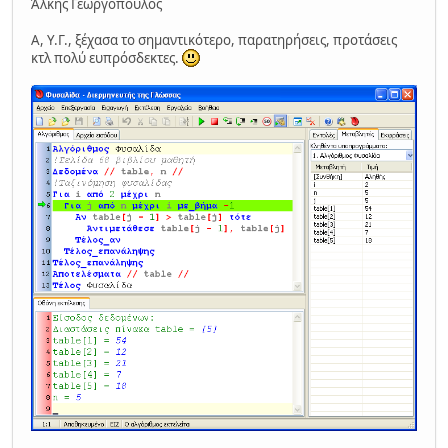
Άλκης Γεωργόπουλος
Α, Υ.Γ., ξέχασα το σημαντικότερο, παρατηρήσεις, προτάσεις
κτλ πολύ ευπρόσδεκτες.