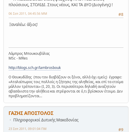
πλούσιους, ΣΤΟΛΙΔΙ. Στους νέους, ΚΑΙ ΤΑ ΔΥΟ (Διογένης) !
06 Σεπ 2011, 04:45:56 ΜΜ
#8
Ξαναλέω: άξιος!
Λάμπρος Μπουκουβάλας
MSc - MRes
http://blogs.sch.gr/lambrosbouk
Ο Θουκυδίδης (που τον διαβάζουν οι ξένοι, αλλά όχι εμείς) έγραφε:
«Αταλαίπωρος τοις πολλοίς η ζήτησις της αληθείας, και επί τα ετοίμα
μάλλον τρέπονται» (Ι, 20, 3). Οι περισσότεροι δηλαδή αναζητούν
αβασάνιστα την αλήθεια και στρέφονται σε ό,τι βρίσκουν έτοιμο. Δεν
προβληματίζονται...
ΓΑΖΗΣ ΑΠΟΣΤΟΛΟΣ
Πληροφορικοί Δυτικής Μακεδονίας
23 Σεπ 2011, 09:01:04 ΠΜ
#9