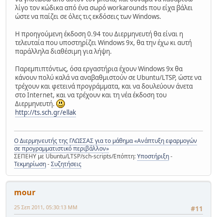
λίγο τον κώδικα από ένα σωρό workarounds που είχα βάλει
ώστε να παίζει σε όλες τις εκδόσεις των Windows.
Η προηγούμενη έκδοση 0.94 του Διερμηνευτή θα είναι η
τελευταία που υποστηρίζει Windows 9x, θα την έχω κι αυτή
παράλληλα διαθέσιμη για λήψη.
Παρεμπιπτόντως, όσα εργαστήρια έχουν Windows 9x θα
κάνουν πολύ καλά να αναβαθμιστούν σε Ubuntu/LTSP, ώστε να
τρέχουν και φετεινά προγράμματα, και να δουλεύουν άνετα
στο Internet, και να τρέχουν και τη νέα έκδοση του
Διερμηνευτή.
http://ts.sch.gr/ellak
Ο Διερμηνευτής της ΓΛΩΣΣΑΣ για το μάθημα «Ανάπτυξη εφαρμογών
σε προγραμματιστικό περιβάλλον»
ΣΕΠΕΗΥ με Ubuntu/LTSP/sch-scripts/Επόπτη:
Υποστήριξη
-
Τεκμηρίωση
-
Συζητήσεις
mour
25 Σεπ 2011, 05:30:13 ΜΜ
#11