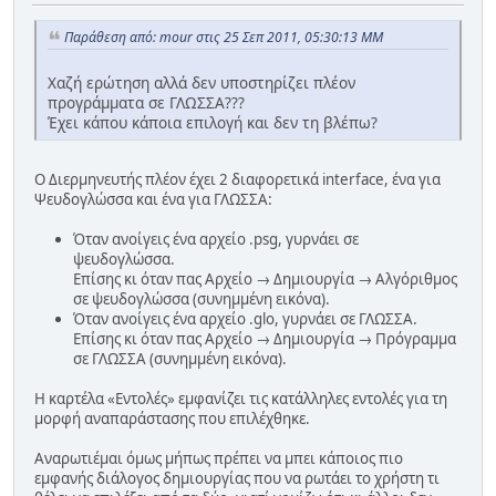
Παράθεση από: mour στις 25 Σεπ 2011, 05:30:13 ΜΜ
Χαζή ερώτηση αλλά δεν υποστηρίζει πλέον
προγράμματα σε ΓΛΩΣΣΑ???
Έχει κάπου κάποια επιλογή και δεν τη βλέπω?
Ο Διερμηνευτής πλέον έχει 2 διαφορετικά interface, ένα για
Ψευδογλώσσα και ένα για ΓΛΩΣΣΑ:
Όταν ανοίγεις ένα αρχείο .psg, γυρνάει σε
ψευδογλώσσα.
Επίσης κι όταν πας Αρχείο → Δημιουργία → Αλγόριθμος
σε ψευδογλώσσα (συνημμένη εικόνα).
Όταν ανοίγεις ένα αρχείο .glo, γυρνάει σε ΓΛΩΣΣΑ.
Επίσης κι όταν πας Αρχείο → Δημιουργία → Πρόγραμμα
σε ΓΛΩΣΣΑ (συνημμένη εικόνα).
Η καρτέλα «Εντολές» εμφανίζει τις κατάλληλες εντολές για τη
μορφή αναπαράστασης που επιλέχθηκε.
Αναρωτιέμαι όμως μήπως πρέπει να μπει κάποιος πιο
εμφανής διάλογος δημιουργίας που να ρωτάει το χρήστη τι