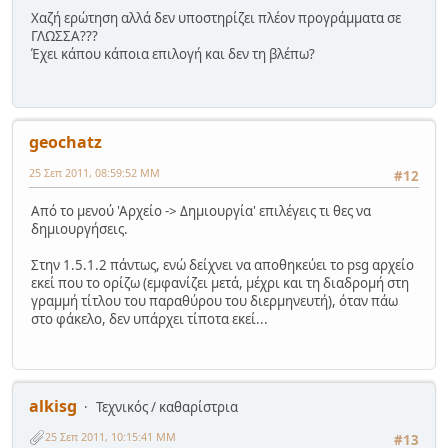
Χαζή ερώτηση αλλά δεν υποστηρίζει πλέον προγράμματα σε
ΓΛΩΣΣΑ???
Έχει κάπου κάποια επιλογή και δεν τη βλέπω?
geochatz
25 Σεπ 2011, 08:59:52 ΜΜ
#12
Από το μενού 'Αρχείο -> Δημιουργία' επιλέγεις τι θες να
δημιουργήσεις.
Στην 1.5.1.2 πάντως, ενώ δείχνει να αποθηκεύει το psg αρχείο
εκεί που το ορίζω (εμφανίζει μετά, μέχρι και τη διαδρομή στη
γραμμή τίτλου του παραθύρου του διερμηνευτή), όταν πάω
στο φάκελο, δεν υπάρχει τίποτα εκεί...
alkisg
Τεχνικός / καθαρίστρια
25 Σεπ 2011, 10:15:41 ΜΜ
#13