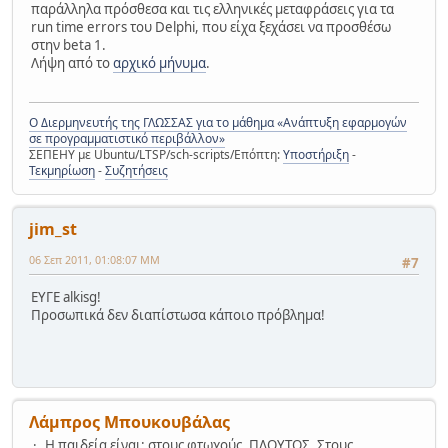
παράλληλα πρόσθεσα και τις ελληνικές μεταφράσεις για τα
run time errors του Delphi, που είχα ξεχάσει να προσθέσω
στην beta 1.
Λήψη από το
αρχικό μήνυμα
.
Ο Διερμηνευτής της ΓΛΩΣΣΑΣ για το μάθημα «Ανάπτυξη εφαρμογών
σε προγραμματιστικό περιβάλλον»
ΣΕΠΕΗΥ με Ubuntu/LTSP/sch-scripts/Επόπτη:
Υποστήριξη
-
Τεκμηρίωση
-
Συζητήσεις
jim_st
06 Σεπ 2011, 01:08:07 ΜΜ
#7
ΕΥΓΕ alkisg!
Προσωπικά δεν διαπίστωσα κάποιο πρόβλημα!
Λάμπρος Μπουκουβάλας
Η παιδεία είναι: στους φτωχούς, ΠΛΟΥΤΟΣ. Στους