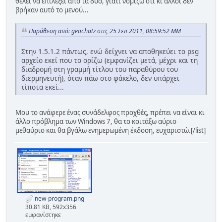
θέλει να επιλέξει από τα δύο, γιατί νομίζω ότι κι άλλοι δεν
βρήκαν αυτό το μενού...
Παράθεση από: geochatz στις 25 Σεπ 2011, 08:59:52 ΜΜ
Στην 1.5.1.2 πάντως, ενώ δείχνει να αποθηκεύει το psg
αρχείο εκεί που το ορίζω (εμφανίζει μετά, μέχρι και τη
διαδρομή στη γραμμή τίτλου του παραθύρου του
διερμηνευτή), όταν πάω στο φάκελο, δεν υπάρχει
τίποτα εκεί...
Μου το ανάφερε ένας συνάδελφος προχθές, πρέπει να είναι κι
άλλο πρόβλημα των Windows 7, θα το κοιτάξω αύριο
μεθαύριο και θα βγάλω ενημερωμένη έκδοση, ευχαριστώ.[/list]
new-program.png
30.81 KB, 592x356
εμφανίστηκε