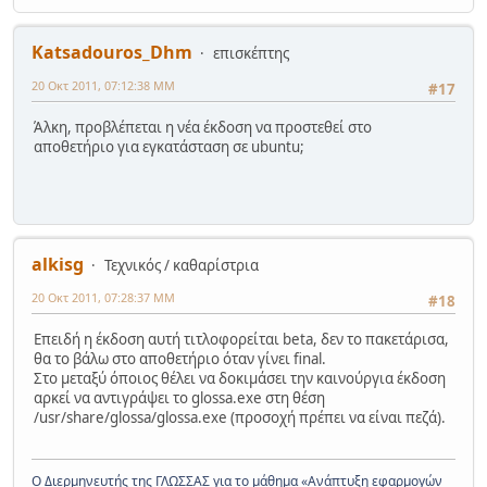
Katsadouros_Dhm
επισκέπτης
20 Οκτ 2011, 07:12:38 ΜΜ
#17
Άλκη, προβλέπεται η νέα έκδοση να προστεθεί στο
αποθετήριο για εγκατάσταση σε ubuntu;
alkisg
Τεχνικός / καθαρίστρια
20 Οκτ 2011, 07:28:37 ΜΜ
#18
Επειδή η έκδοση αυτή τιτλοφορείται beta, δεν το πακετάρισα,
θα το βάλω στο αποθετήριο όταν γίνει final.
Στο μεταξύ όποιος θέλει να δοκιμάσει την καινούργια έκδοση
αρκεί να αντιγράψει το glossa.exe στη θέση
/usr/share/glossa/glossa.exe (προσοχή πρέπει να είναι πεζά).
Ο Διερμηνευτής της ΓΛΩΣΣΑΣ για το μάθημα «Ανάπτυξη εφαρμογών