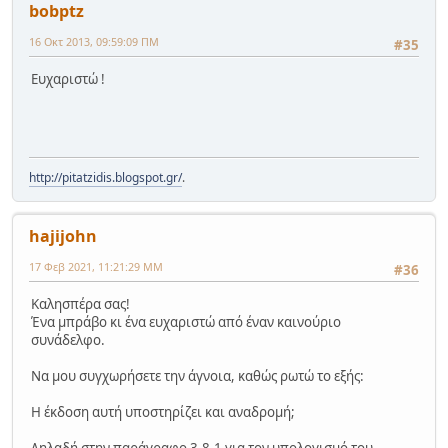
bobptz
16 Οκτ 2013, 09:59:09 ΠΜ
#35
Ευχαριστώ !
http://pitatzidis.blogspot.gr/
.
hajijohn
17 Φεβ 2021, 11:21:29 ΜΜ
#36
Καλησπέρα σας!
Ένα μπράβο κι ένα ευχαριστώ από έναν καινούριο
συνάδελφο.
Να μου συγχωρήσετε την άγνοια, καθώς ρωτώ το εξής:
Η έκδοση αυτή υποστηρίζει και αναδρομή;
Δηλαδή στην παράγραφο 3.8.1 για τον υπολογισμό του