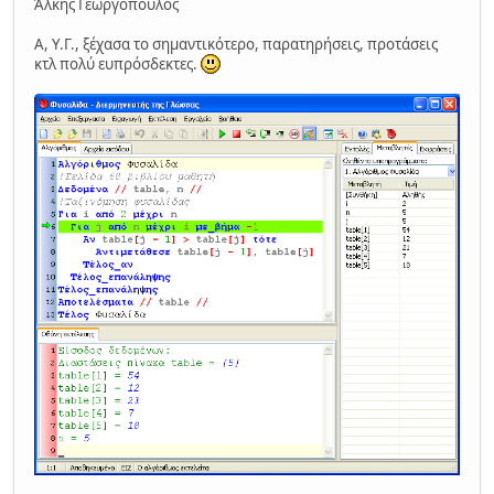
Άλκης Γεωργόπουλος
Α, Υ.Γ., ξέχασα το σημαντικότερο, παρατηρήσεις, προτάσεις
κτλ πολύ ευπρόσδεκτες.