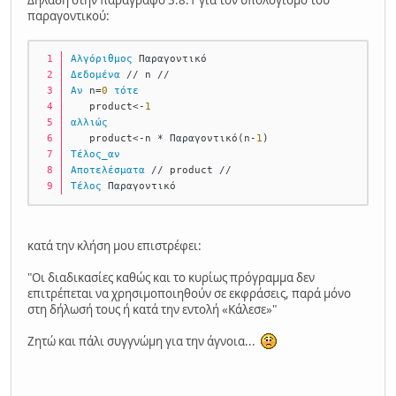
παραγοντικού:
Αλγόριθμος
 Παραγοντικό
Δεδομένα
 // n //
Αν
 n=
0
τότε
   product<-
1
αλλιώς
   product<-n * Παραγοντικό(n-
1
)
Τέλος_αν
Αποτελέσματα
 // product //
Τέλος
 Παραγοντικό
κατά την κλήση μου επιστρέφει:
"Οι διαδικασίες καθώς και το κυρίως πρόγραμμα δεν
επιτρέπεται να χρησιμοποιηθούν σε εκφράσεις, παρά μόνο
στη δήλωσή τους ή κατά την εντολή «Κάλεσε»"
Ζητώ και πάλι συγγνώμη για την άγνοια...