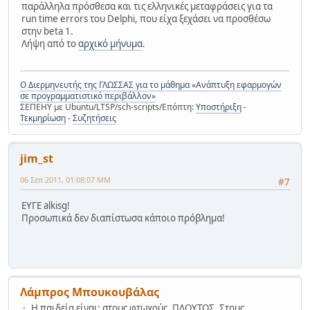
παράλληλα πρόσθεσα και τις ελληνικές μεταφράσεις για τα
run time errors του Delphi, που είχα ξεχάσει να προσθέσω
στην beta 1.
Λήψη από το
αρχικό μήνυμα
.
Ο Διερμηνευτής της ΓΛΩΣΣΑΣ για το μάθημα «Ανάπτυξη εφαρμογών
σε προγραμματιστικό περιβάλλον»
ΣΕΠΕΗΥ με Ubuntu/LTSP/sch-scripts/Επόπτη:
Υποστήριξη
-
Τεκμηρίωση
-
Συζητήσεις
jim_st
06 Σεπ 2011, 01:08:07 ΜΜ
#7
ΕΥΓΕ alkisg!
Προσωπικά δεν διαπίστωσα κάποιο πρόβλημα!
Λάμπρος Μπουκουβάλας
Η παιδεία είναι: στους φτωχούς, ΠΛΟΥΤΟΣ. Στους