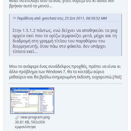
θέλει να επιλέξει από τα δύο, γιατί νομίζω ότι κι άλλοι δεν
βρήκαν αυτό το μενού...
Παράθεση από: geochatz στις 25 Σεπ 2011, 08:59:52 ΜΜ
Στην 1.5.1.2 πάντως, ενώ δείχνει να αποθηκεύει το psg
αρχείο εκεί που το ορίζω (εμφανίζει μετά, μέχρι και τη
διαδρομή στη γραμμή τίτλου του παραθύρου του
διερμηνευτή), όταν πάω στο φάκελο, δεν υπάρχει
τίποτα εκεί...
Μου το ανάφερε ένας συνάδελφος προχθές, πρέπει να είναι κι
άλλο πρόβλημα των Windows 7, θα το κοιτάξω αύριο
μεθαύριο και θα βγάλω ενημερωμένη έκδοση, ευχαριστώ.[/list]
new-program.png
30.81 KB, 592x356
εμφανίστηκε