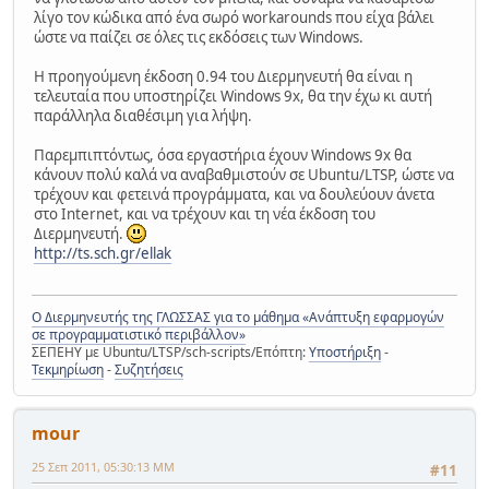
λίγο τον κώδικα από ένα σωρό workarounds που είχα βάλει
ώστε να παίζει σε όλες τις εκδόσεις των Windows.
Η προηγούμενη έκδοση 0.94 του Διερμηνευτή θα είναι η
τελευταία που υποστηρίζει Windows 9x, θα την έχω κι αυτή
παράλληλα διαθέσιμη για λήψη.
Παρεμπιπτόντως, όσα εργαστήρια έχουν Windows 9x θα
κάνουν πολύ καλά να αναβαθμιστούν σε Ubuntu/LTSP, ώστε να
τρέχουν και φετεινά προγράμματα, και να δουλεύουν άνετα
στο Internet, και να τρέχουν και τη νέα έκδοση του
Διερμηνευτή.
http://ts.sch.gr/ellak
Ο Διερμηνευτής της ΓΛΩΣΣΑΣ για το μάθημα «Ανάπτυξη εφαρμογών
σε προγραμματιστικό περιβάλλον»
ΣΕΠΕΗΥ με Ubuntu/LTSP/sch-scripts/Επόπτη:
Υποστήριξη
-
Τεκμηρίωση
-
Συζητήσεις
mour
25 Σεπ 2011, 05:30:13 ΜΜ
#11