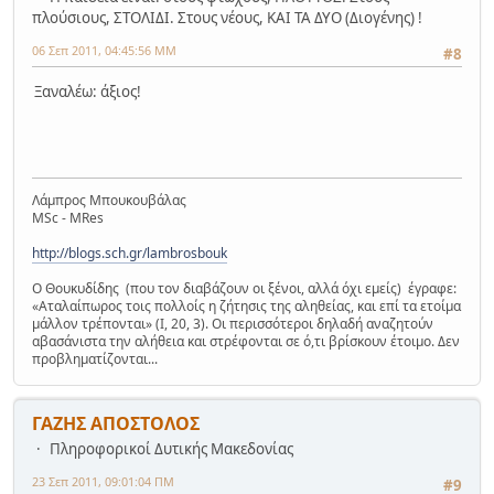
πλούσιους, ΣΤΟΛΙΔΙ. Στους νέους, ΚΑΙ ΤΑ ΔΥΟ (Διογένης) !
06 Σεπ 2011, 04:45:56 ΜΜ
#8
Ξαναλέω: άξιος!
Λάμπρος Μπουκουβάλας
MSc - MRes
http://blogs.sch.gr/lambrosbouk
Ο Θουκυδίδης (που τον διαβάζουν οι ξένοι, αλλά όχι εμείς) έγραφε:
«Αταλαίπωρος τοις πολλοίς η ζήτησις της αληθείας, και επί τα ετοίμα
μάλλον τρέπονται» (Ι, 20, 3). Οι περισσότεροι δηλαδή αναζητούν
αβασάνιστα την αλήθεια και στρέφονται σε ό,τι βρίσκουν έτοιμο. Δεν
προβληματίζονται...
ΓΑΖΗΣ ΑΠΟΣΤΟΛΟΣ
Πληροφορικοί Δυτικής Μακεδονίας
23 Σεπ 2011, 09:01:04 ΠΜ
#9