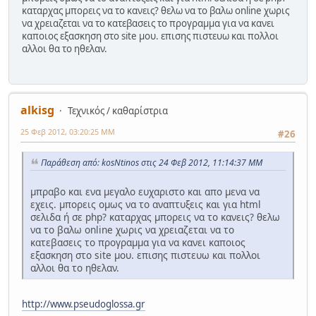
καταρχας μπορεις να το κανεις? θελω να το βαλω online χωρις
να χρειαζεται να το κατεβασεις το προγραμμα για να κανει
καποιος εξασκηση στο site μου. επισης πιστευω και πολλοι
αλλοι θα το ηθελαν.
alkisg
Τεχνικός / καθαρίστρια
25 Φεβ 2012, 03:20:25 ΜΜ
#26
Παράθεση από: kosNtinos στις 24 Φεβ 2012, 11:14:37 ΜΜ
μπραβο και ενα μεγαλο ευχαριστο και απο μενα να
εχεις. μπορεις ομως να το αναπτυξεις και για html
σελιδα ή σε php? καταρχας μπορεις να το κανεις? θελω
να το βαλω online χωρις να χρειαζεται να το
κατεβασεις το προγραμμα για να κανει καποιος
εξασκηση στο site μου. επισης πιστευω και πολλοι
αλλοι θα το ηθελαν.
http://www.pseudoglossa.gr