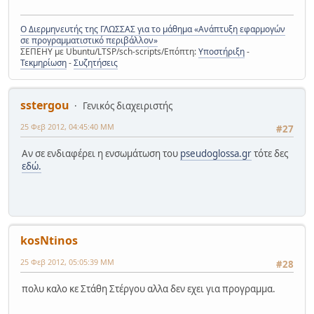
Ο Διερμηνευτής της ΓΛΩΣΣΑΣ για το μάθημα «Ανάπτυξη εφαρμογών
σε προγραμματιστικό περιβάλλον»
ΣΕΠΕΗΥ με Ubuntu/LTSP/sch-scripts/Επόπτη:
Υποστήριξη
-
Τεκμηρίωση
-
Συζητήσεις
sstergou
Γενικός διαχειριστής
25 Φεβ 2012, 04:45:40 ΜΜ
#27
Αν σε ενδιαφέρει η ενσωμάτωση του
pseudoglossa.gr
τότε δες
εδώ.
kosNtinos
25 Φεβ 2012, 05:05:39 ΜΜ
#28
πολυ καλο κε Στάθη Στέργου αλλα δεν εχει για προγραμμα.