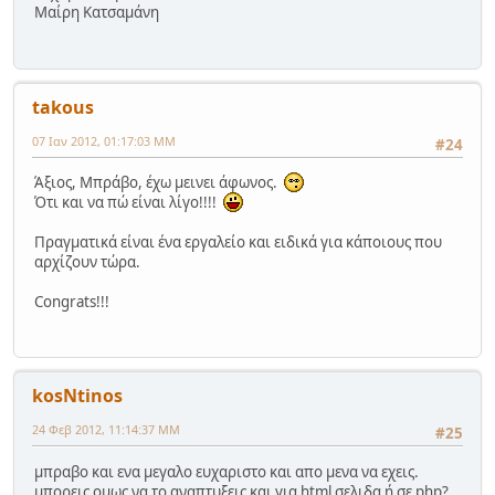
Μαίρη Κατσαμάνη
takous
07 Ιαν 2012, 01:17:03 ΜΜ
#24
Άξιος, Μπράβο, έχω μεινει άφωνος.
Ότι και να πώ είναι λίγο!!!!
Πραγματικά είναι ένα εργαλείο και ειδικά για κάποιους που
αρχίζουν τώρα.
Congrats!!!
kosNtinos
24 Φεβ 2012, 11:14:37 ΜΜ
#25
μπραβο και ενα μεγαλο ευχαριστο και απο μενα να εχεις.
μπορεις ομως να το αναπτυξεις και για html σελιδα ή σε php?