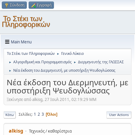
Σύνδεση
Εγγραφή
Το Στέκι των
Πληροφορικών
Main Menu
Το Στέκι των Πληροφορικών
Γενικό Λύκειο
►
Αλγοριθμική και Προγραμματισμός
Διερμηνευτής της ΓΛΩΣΣΑΣ
►
►
Νέα έκδοση του Διερμηνευτή, με υποστήριξη Ψευδογλώσσας
►
Νέα έκδοση του Διερμηνευτή, με
υποστήριξη Ψευδογλώσσας
Ξεκίνησε από alkisg, 27 Ιουλ 2011, 02:19:29 ΜΜ
1
2
3
Σελίδες
Όλοι
Κάτω
User Actions
alkisg
Τεχνικός / καθαρίστρια