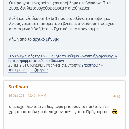
Οι προηγούμενες beta είχαν πρόβλημα στα Windows 7 και
2008, δεν λειτουργούσε σωστά η αποθήκευση.
Ανέβασα νέα έκδοση beta 3 που διορθώνει το πρόβλημα.
Αν σας χρειαστεί, μπορείτε να βλέπετε την έκδοση που έχετε
από το μενού Βοήθεια → Σχετικά με το πρόγραμμα.
Λήψη από το
αρχικό μήνυμα
.
Ο Διερμηνευτής της ΓΛΩΣΣΑΣ για το μάθημα «Ανάπτυξη εφαρμογών
σε προγραμματιστικό περιβάλλον»
ΣΕΠΕΗΥ με Ubuntu/LTSP/sch-scripts/Επόπτη:
Υποστήριξη
-
Τεκμηρίωση
-
Συζητήσεις
Stefevan
16 Οκτ 2011, 12:47:10 ΜΜ
#16
υπέροχα! δεν το είχα δει, τώρα μπορούν τα παιδιά να το
χρησιμοποιούν χωρίς να'χουν μάθει για το Πρόγραμμα...