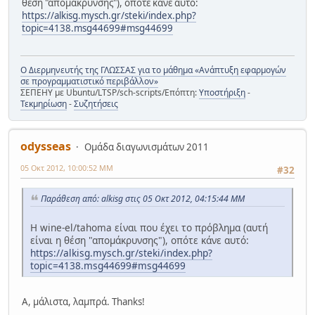
θέση "απομάκρυνσης"), οπότε κάνε αυτό:
https://alkisg.mysch.gr/steki/index.php?
topic=4138.msg44699#msg44699
Ο Διερμηνευτής της ΓΛΩΣΣΑΣ για το μάθημα «Ανάπτυξη εφαρμογών
σε προγραμματιστικό περιβάλλον»
ΣΕΠΕΗΥ με Ubuntu/LTSP/sch-scripts/Επόπτη:
Υποστήριξη
-
Τεκμηρίωση
-
Συζητήσεις
odysseas
Ομάδα διαγωνισμάτων 2011
05 Οκτ 2012, 10:00:52 ΜΜ
#32
Παράθεση από: alkisg στις 05 Οκτ 2012, 04:15:44 ΜΜ
Η wine-el/tahoma είναι που έχει το πρόβλημα (αυτή
είναι η θέση "απομάκρυνσης"), οπότε κάνε αυτό:
https://alkisg.mysch.gr/steki/index.php?
topic=4138.msg44699#msg44699
Α, μάλιστα, λαμπρά. Thanks!