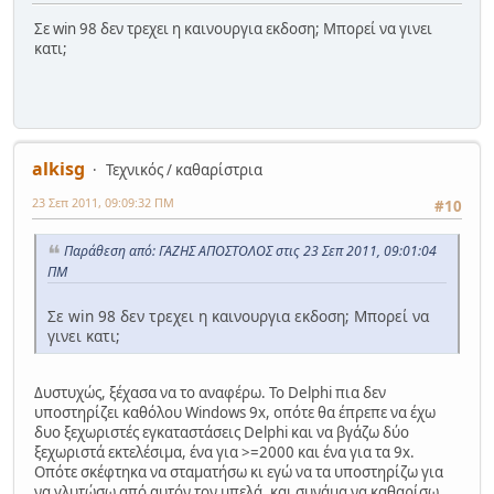
Σε win 98 δεν τρεχει η καινουργια εκδοση; Μπορεί να γινει
κατι;
alkisg
Τεχνικός / καθαρίστρια
23 Σεπ 2011, 09:09:32 ΠΜ
#10
Παράθεση από: ΓΑΖΗΣ ΑΠΟΣΤΟΛΟΣ στις 23 Σεπ 2011, 09:01:04
ΠΜ
Σε win 98 δεν τρεχει η καινουργια εκδοση; Μπορεί να
γινει κατι;
Δυστυχώς, ξέχασα να το αναφέρω. Το Delphi πια δεν
υποστηρίζει καθόλου Windows 9x, οπότε θα έπρεπε να έχω
δυο ξεχωριστές εγκαταστάσεις Delphi και να βγάζω δύο
ξεχωριστά εκτελέσιμα, ένα για >=2000 και ένα για τα 9x.
Οπότε σκέφτηκα να σταματήσω κι εγώ να τα υποστηρίζω για
να γλυτώσω από αυτόν τον μπελά, και συνάμα να καθαρίσω