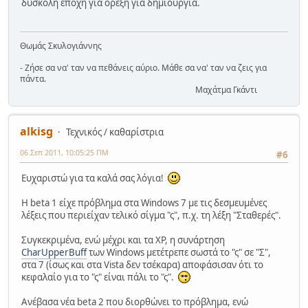
δύσκολη εποχή για όρεξη για δημιουργία.
Θωμάς Σκυλογιάννης
- Ζήσε σα να' ταν να πεθάνεις αύριο. Μάθε σα να' ταν να ζεις για
πάντα.
Μαχάτμα Γκάντι
alkisg
Τεχνικός / καθαρίστρια
06 Σεπ 2011, 10:05:25 ΠΜ
#6
Ευχαριστώ για τα καλά σας λόγια!
Η beta 1 είχε πρόβλημα στα Windows 7 με τις δεσμευμένες
λέξεις που περιείχαν τελικό σίγμα "ς", π.χ. τη λέξη "Σταθερές".
Συγκεκριμένα, ενώ μέχρι και τα XP, η συνάρτηση
CharUpperBuff
των Windows μετέτρεπε σωστά το "ς" σε "Σ",
στα 7 (ίσως και στα Vista δεν τσέκαρα) αποφάσισαν ότι το
κεφαλαίο για το "ς" είναι πάλι το "ς".
Ανέβασα νέα beta 2 που διορθώνει το πρόβλημα, ενώ