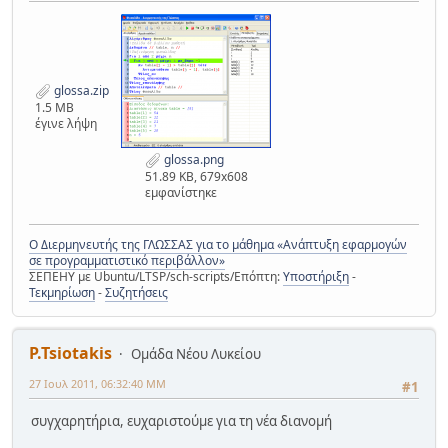
glossa.zip
1.5 MB
έγινε λήψη
glossa.png
51.89 KB, 679x608
εμφανίστηκε
Ο Διερμηνευτής της ΓΛΩΣΣΑΣ για το μάθημα «Ανάπτυξη εφαρμογών
σε προγραμματιστικό περιβάλλον»
ΣΕΠΕΗΥ με Ubuntu/LTSP/sch-scripts/Επόπτη:
Υποστήριξη
-
Τεκμηρίωση
-
Συζητήσεις
P.Tsiotakis
Ομάδα Νέου Λυκείου
27 Ιουλ 2011, 06:32:40 ΜΜ
#1
συγχαρητήρια, ευχαριστούμε για τη νέα διανομή