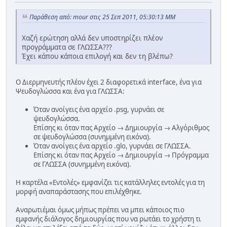
Παράθεση από: mour στις 25 Σεπ 2011, 05:30:13 ΜΜ
Χαζή ερώτηση αλλά δεν υποστηρίζει πλέον
προγράμματα σε ΓΛΩΣΣΑ???
Έχει κάπου κάποια επιλογή και δεν τη βλέπω?
Ο Διερμηνευτής πλέον έχει 2 διαφορετικά interface, ένα για
Ψευδογλώσσα και ένα για ΓΛΩΣΣΑ:
Όταν ανοίγεις ένα αρχείο .psg, γυρνάει σε
ψευδογλώσσα.
Επίσης κι όταν πας Αρχείο → Δημιουργία → Αλγόριθμος
σε ψευδογλώσσα (συνημμένη εικόνα).
Όταν ανοίγεις ένα αρχείο .glo, γυρνάει σε ΓΛΩΣΣΑ.
Επίσης κι όταν πας Αρχείο → Δημιουργία → Πρόγραμμα
σε ΓΛΩΣΣΑ (συνημμένη εικόνα).
Η καρτέλα «Εντολές» εμφανίζει τις κατάλληλες εντολές για τη
μορφή αναπαράστασης που επιλέχθηκε.
Αναρωτιέμαι όμως μήπως πρέπει να μπει κάποιος πιο
εμφανής διάλογος δημιουργίας που να ρωτάει το χρήστη τι