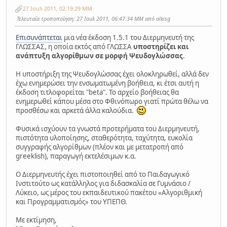
27 Ιουλ 2011, 02:19:29 ΜΜ
Τελευταία τροποποίηση
: 27 Ιουλ 2011, 06:47:34 ΜΜ από alkisg
Επισυνάπτεται
μια νέα έκδοση 1.5.1 του Διερμηνευτή της
ΓΛΩΣΣΑΣ, η οποία εκτός από ΓΛΩΣΣΑ
υποστηρίζει και
ανάπτυξη αλγορίθμων σε μορφή Ψευδογλώσσας
.
Η υποστήριξη της Ψευδογλώσσας έχει ολοκληρωθεί, αλλά δεν
έχω ενημερώσει την ενσωματωμένη βοήθεια, κι έτσι αυτή η
έκδοση τιτλοφορείται "beta". Το αρχείο βοήθειας θα
ενημερωθεί κάπου μέσα στο Φθινόπωρο γιατί πρώτα θέλω να
προσθέσω και αρκετά άλλα καλούδια.
Φυσικά ισχύουν τα γνωστά προτερήματα του Διερμηνευτή,
πιστότητα υλοποίησης, σταθερότητα, ταχύτητα, ευκολία
συγγραφής αλγορίθμων (πλέον και με μετατροπή από
greeklish), παραγωγή εκτελέσιμων κ.α.
Ο Διερμηνευτής έχει πιστοποιηθεί από το Παιδαγωγικό
Ινστιτούτο ως κατάλληλος για διδασκαλία σε Γυμνάσιο /
Λύκειο, ως μέρος του εκπαιδευτικού πακέτου «Αλγοριθμική
και Προγραμματισμός» του ΥΠΕΠΘ.
Με εκτίμηση,