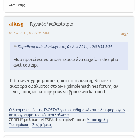
Διονύσης
alkisg
Τεχνικός / καθαρίστρια
04 Δεκ 2011, 05:52:21 ΜΜ
#21
Παράθεση από: denispyr στις 04 Δεκ 2011, 12:01:35 ΜΜ
Μου προτείνει να αποθηκεύσω ένα αρχείο index.php
αντί του zip.
Τι browser χρησιμοποιείς, και ποια έκδοση; Να κάνω
αναφορά σφάλματος στο SMF (simplemachines forum) αν
είναι, μπας και καταφέρουν να βρουν workaround...
Ο Διερμηνευτής της ΓΛΩΣΣΑΣ για το μάθημα «Ανάπτυξη εφαρμογών
σε προγραμματιστικό περιβάλλον»
ΣΕΠΕΗΥ με Ubuntu/LTSP/sch-scripts/Επόπτη:
Υποστήριξη
-
Τεκμηρίωση
-
Συζητήσεις