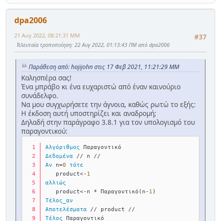
dpa2006
21 Αυγ 2022, 08:21:31 ΜΜ
#37
Τελευταία τροποποίηση
: 22 Αυγ 2022, 01:13:43 ΠΜ από dpa2006
Παράθεση από: hajijohn στις 17 Φεβ 2021, 11:21:29 ΜΜ
Καλησπέρα σας!
Ένα μπράβο κι ένα ευχαριστώ από έναν καινούριο
συνάδελφο.
Να μου συγχωρήσετε την άγνοια, καθώς ρωτώ το εξής:
Η έκδοση αυτή υποστηρίζει και αναδρομή;
Δηλαδή στην παράγραφο 3.8.1 για τον υπολογισμό του
παραγοντικού:
Αλγόριθμος
 Παραγοντικό
Δεδομένα
 // n //
Αν
 n=
0
τότε
   product<-
1
αλλιώς
   product<-n * Παραγοντικό(n-
1
)
Τέλος_αν
Αποτελέσματα
 // product //
Τέλος
 Παραγοντικό