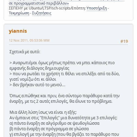
σε προγραμματιστικό περιβάλλον»
ΣΕΠΕΗΥ με Ubuntu/LTSP/sch-scripts/Επόπτη:
Υποστήριξη
-
Τεκμηρίωση
-
Συζητήσεις
yiannis
12 Νοε 2011, 05:53:06 ΜΜ
#19
Σχετικά με αυτό:
> Αναρωτιέμαι όμως μήπως πρέπει να μπει κάποιος πιο
εμφανής διάλογος δημιουργίας
> που να ρωτάει το χρήστη τι θέλει να επιλέξει από τα δύο,
γιατί νομίζω ότι κι άλλοι
> δεν βρήκαν αυτό το μενού...
Όπως ειπώθηκε και πριν, ένα σύντομο παράθυρο κατά την
έναρξη, με τις 2 αυτές επιλογές, θα έλυνε το πρόβλημα.
Μια άλλη λύση ίσως να είναι η εξής:
Αν έμπαινε στις "Επιλογές" μια δυνατότητα με 3 επιλογές:
α) πάντα έναρξη σε αλγόριθμο σε ψευδογλώσσα
β) πάντα έναρξη σε πρόγραμμα σε γλώσσα
γ) επιλογή με την έναρξη (που θα βγάζει το παράθυρο που