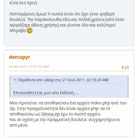
είπα πιο πριν)
Λεπτομέρειες όμως! Η ουσία είναι ότι έχει γίνει φοβερή
δουλειά. Την παρακολουθώ εδώ και πολλά χρόνια (από όταν
αγοράζαμε άδειες χρήσης) και γίνεται όλο και καλύτερο!
Μπράβο
denispyr
04 Δεκ 2011, 12:01:35 ΜΜ
#20
Παράθεση από: alkisg στις 27 Ιουλ 2011, 02:19:29 ΜΜ
Επισυνάπτεται
μια νέα έκδοση ...
Μου προτείνει να αποθηκεύσω ένα αρχείο index.php αντί του
zip. Στην πραγματικότητα δεν είναι αρχείο php: αν το
αποθηκεύσω ως
Glossa.zip
έχω το σωστό αρχείο.
Και σε σχέση με την πραγματική δουλεία: συγχαρητήρια κι
από μένα.