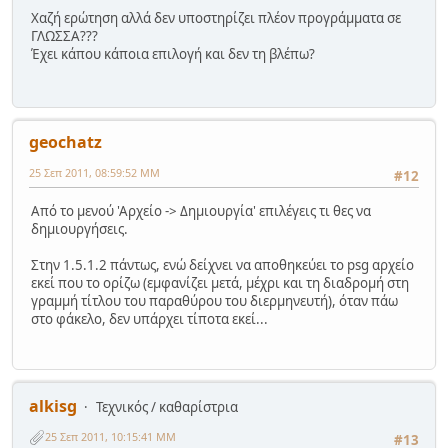
Χαζή ερώτηση αλλά δεν υποστηρίζει πλέον προγράμματα σε
ΓΛΩΣΣΑ???
Έχει κάπου κάποια επιλογή και δεν τη βλέπω?
geochatz
25 Σεπ 2011, 08:59:52 ΜΜ
#12
Από το μενού 'Αρχείο -> Δημιουργία' επιλέγεις τι θες να
δημιουργήσεις.
Στην 1.5.1.2 πάντως, ενώ δείχνει να αποθηκεύει το psg αρχείο
εκεί που το ορίζω (εμφανίζει μετά, μέχρι και τη διαδρομή στη
γραμμή τίτλου του παραθύρου του διερμηνευτή), όταν πάω
στο φάκελο, δεν υπάρχει τίποτα εκεί...
alkisg
Τεχνικός / καθαρίστρια
25 Σεπ 2011, 10:15:41 ΜΜ
#13