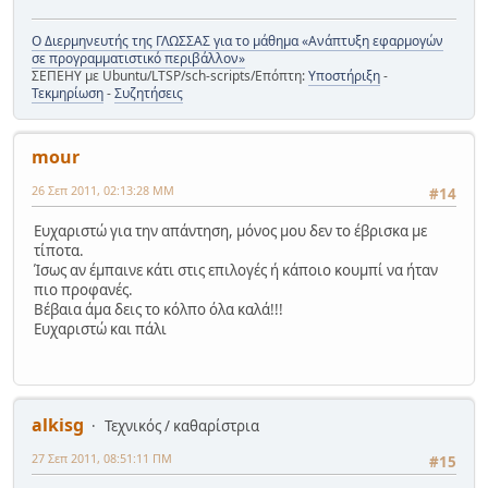
Ο Διερμηνευτής της ΓΛΩΣΣΑΣ για το μάθημα «Ανάπτυξη εφαρμογών
σε προγραμματιστικό περιβάλλον»
ΣΕΠΕΗΥ με Ubuntu/LTSP/sch-scripts/Επόπτη:
Υποστήριξη
-
Τεκμηρίωση
-
Συζητήσεις
mour
26 Σεπ 2011, 02:13:28 ΜΜ
#14
Ευχαριστώ για την απάντηση, μόνος μου δεν το έβρισκα με
τίποτα.
Ίσως αν έμπαινε κάτι στις επιλογές ή κάποιο κουμπί να ήταν
πιο προφανές.
Βέβαια άμα δεις το κόλπο όλα καλά!!!
Ευχαριστώ και πάλι
alkisg
Τεχνικός / καθαρίστρια
27 Σεπ 2011, 08:51:11 ΠΜ
#15