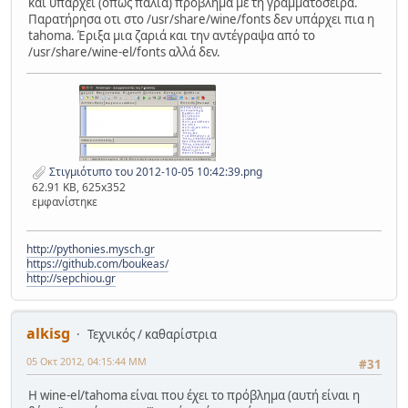
και υπάρχει (όπως παλιά) πρόβλημα με τη γραμματοσειρά.
Παρατήρησα οτι στο /usr/share/wine/fonts δεν υπάρχει πια η
tahoma. Έριξα μια ζαριά και την αντέγραψα από το
/usr/share/wine-el/fonts αλλά δεν.
Στιγμιότυπο του 2012-10-05 10:42:39.png
62.91 KB, 625x352
εμφανίστηκε
http://pythonies.mysch.gr
https://github.com/boukeas/
http://sepchiou.gr
alkisg
Τεχνικός / καθαρίστρια
05 Οκτ 2012, 04:15:44 ΜΜ
#31
Η wine-el/tahoma είναι που έχει το πρόβλημα (αυτή είναι η