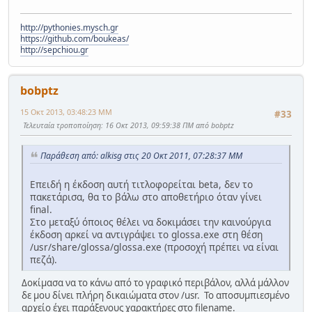
http://pythonies.mysch.gr
https://github.com/boukeas/
http://sepchiou.gr
bobptz
15 Οκτ 2013, 03:48:23 ΜΜ
#33
Τελευταία τροποποίηση
: 16 Οκτ 2013, 09:59:38 ΠΜ από bobptz
Παράθεση από: alkisg στις 20 Οκτ 2011, 07:28:37 ΜΜ
Επειδή η έκδοση αυτή τιτλοφορείται beta, δεν το
πακετάρισα, θα το βάλω στο αποθετήριο όταν γίνει
final.
Στο μεταξύ όποιος θέλει να δοκιμάσει την καινούργια
έκδοση αρκεί να αντιγράψει το glossa.exe στη θέση
/usr/share/glossa/glossa.exe (προσοχή πρέπει να είναι
πεζά).
Δοκίμασα να το κάνω από το γραφικό περιβάλον, αλλά μάλλον
δε μου δίνει πλήρη δικαιώματα στον /usr. Το αποσυμπιεσμένο
αρχείο έχει παράξενους χαρακτήρες στο filename.