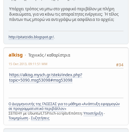
Υπάρχει τρόπος να μπω στο γραφικό περιβάλον με πλήρη
δικαιώματα, για να κάνω τις απαραίτητες ενέργειες; Ή τέλος
πάντων πως μπορώ να αντιγράψω με ασφάλεια το αρχείο;
http://pitatzidis.blogspot.gr/
.
alkisg
Τεχνικός / καθαρίστρια
15 Οκτ 2013, 09:11:51 ΜΜ
#34
https://alkisg.mysch.gr/steki/index.php?
topic=5090.msg53098#msg53098
Ο Διερμηνευτής της ΓΛΩΣΣΑΣ για το μάθημα «Ανάπτυξη εφαρμογών
σε προγραμματιστικό περιβάλλον»
ΣΕΠΕΗΥ με Ubuntu/LTSP/sch-scripts/Επόπτη:
Υποστήριξη
-
Τεκμηρίωση
-
Συζητήσεις