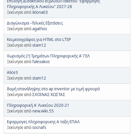
Επιλογή Διδακτικού Βιβλίου/Πακέτου "Εφαρμογές
Πληροφορικής Α Λυκείου" 2027-28
Ξεκίνησε από
iklona03
Διαγώνισμα –Τελικές Εξετάσεις
Ξεκίνησε από
agathos
Κειμενογράφος για HTML στο LTSP
Ξεκίνησε από
stam12
Χωρισμός (?) Τμημάτων Πληροφορικής Α' ΓΕΛ
Ξεκίνησε από
falexakos
Alice3
Ξεκίνησε από
stam12
δομή επανάληψης στο ap inventor με τιμή φρουρό
Ξεκίνησε από
ΣΧΟΙΝΑΣ ΚΩΣΤΑΣ
Πληροφορική Α' Λυκείου 2020-21
Ξεκίνησε από
new.wiki.55
Εφαρμογες πληροφορικης Α ταξη ΕΠΑΛ
Ξεκίνησε από
socnafs