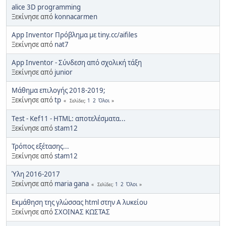
alice 3D programming
Ξεκίνησε από
konnacarmen
App Inventor Πρόβλημα με tiny.cc/aifiles
Ξεκίνησε από
nat7
App Inventor - Σύνδεση από σχολική τάξη
Ξεκίνησε από
junior
Μάθημα επιλογής 2018-2019;
Ξεκίνησε από
tp
1
2
Όλοι
Σελίδες
Τest - Kef11 - HTML: αποτελέσματα...
Ξεκίνησε από
stam12
Τρόπος εξέτασης...
Ξεκίνησε από
stam12
Ύλη 2016-2017
Ξεκίνησε από
maria gana
1
2
Όλοι
Σελίδες
Εκμάθηση της γλώσσας html στην Α λυκείου
Ξεκίνησε από
ΣΧΟΙΝΑΣ ΚΩΣΤΑΣ