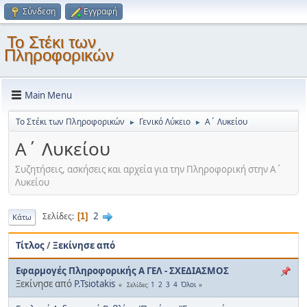
Σύνδεση
Εγγραφή
Το Στέκι των
Πληροφορικών
Main Menu
Το Στέκι των Πληροφορικών
Γενικό Λύκειο
Α΄ Λυκείου
►
►
Α΄ Λυκείου
Συζητήσεις, ασκήσεις και αρχεία για την Πληροφορική στην Α΄
Λυκείου
2
Σελίδες
1
Κάτω
Τίτλος
/
Ξεκίνησε από
Εφαρμογές Πληροφορικής Α ΓΕΛ - ΣΧΕΔΙΑΣΜΟΣ
Ξεκίνησε από
P.Tsiotakis
1
2
3
4
Όλοι
Σελίδες