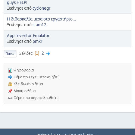
guys HELP!
Ξεκίνησε από
cyclonegr
Η διδασκαλία μέσα στο εργαστήριο...
Ξεκίνησε από
stam12
App Inventor Emulator
Ξεκίνησε από
pmkr
2
Σελίδες
1
Πάνω
Ψηφοφορία
Θέμα που έχει μετακινηθεί
Κλειδωμένο θέμα
Μόνιμο θέμα
Θέμα που παρακολουθείτε
|
|
Βοήθεια
Όροι και Κανόνες
Πάνω ▲