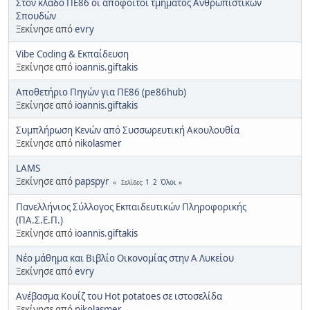
Στον κλάδο ΠΕ86 οι απόφοιτοι τμήματος Ανθρωπιστικών
Σπουδών
Ξεκίνησε από
evry
Vibe Coding & Εκπαίδευση
Ξεκίνησε από
ioannis.giftakis
Αποθετήριο Πηγών για ΠΕ86 (pe86hub)
Ξεκίνησε από
ioannis.giftakis
Συμπλήρωση Κενών από Συσσωρευτική Ακουλουθία
Ξεκίνησε από
nikolasmer
LAMS
Ξεκίνησε από
papspyr
1
2
Όλοι
Σελίδες
Πανελλήνιος Σύλλογος Εκπαιδευτικών Πληροφορικής
(ΠΑ.Σ.Ε.Π.)
Ξεκίνησε από
ioannis.giftakis
Νέο μάθημα και Βιβλίο Οικονομίας στην Α Λυκείου
Ξεκίνησε από
evry
Ανέβασμα Κουίζ του Hot potatoes σε ιστοσελίδα
Ξεκίνησε από
nikolasmer