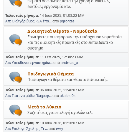
Θέματα ασφάλειας κατά την χρήση συσκευών,
δικτύων, εργονομία κτλ.
Τελευταίο μήνυμα:
14 Ιουλ 2025, 01:03:22 ΜΜ
Απ: Ο αλγόριθμος RSA έπα...
από
pgrontas
Διοικητικά Θέματα - Νομοθεσία
Ερωτήσεις που αφορούν την υπάρχουσα νομοθεσία
και τις διοικητικές πρακτικές στο εκπαιδευτικό
σύστημα
Τελευταίο μήνυμα:
11 Σεπ 2025, 12:38:23 ΜΜ
Απ: Υπεύθυνοι εργαστηρίω...
από
andreas_p
Παιδαγωγικά Θέματα
Παιδαγωγικά θέματα και θέματα διδακτικής.
Τελευταίο μήνυμα:
06 Ιουν 2025, 11:46:07 ΜΜ
Απ: Γιατί να μάθω Πληροφ...
από
akalest0s
Μετά το Λύκειο
Συζητήσεις για επιλογή σχολών κτλ.
Τελευταίο μήνυμα:
10 Ιουν 2026, 01:18:07 ΜΜ
Απ: Επιλογη Σχολης , Τι ...
από
evry