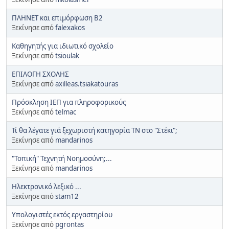
ΠΛΗΝΕΤ και επιμόρφωση Β2
Ξεκίνησε από
falexakos
Καθηγητής για ιδιωτικό σχολείο
Ξεκίνησε από
tsioulak
ΕΠΙΛΟΓΗ ΣΧΟΛΗΣ
Ξεκίνησε από
axilleas.tsiakatouras
Πρόσκληση ΙΕΠ για πληροφορικούς
Ξεκίνησε από
telmac
Τί θα λέγατε γιά ξεχωριστή κατηγορία ΤΝ στο "Στέκι";
Ξεκίνησε από
mandarinos
"Τοπική" Τεχνητή Νοημοσύνη;...
Ξεκίνησε από
mandarinos
Ηλεκτρονικό λεξικό ...
Ξεκίνησε από
stam12
Υπολογιστές εκτός εργαστηρίου
Ξεκίνησε από
pgrontas