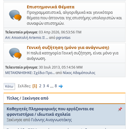
Επιστημονικά Θέματα
Προγραμματιστικά, αλγοριθμικά και γενικότερα
θέματα που άπτονται της επιστήμης υπολογιστών και
συναφών επιστημών.
Τελευταίο μήνυμα:
03 Απρ 2026, 06:53:56 ΠΜ
Απ: Αποστολή Artemis II ...
από
pgrontas
Γενική συζήτηση (μόνο για ανάγνωση)
Η παλιά κατηγορία Γενική συζήτηση, είναι μόνο για
ανάγνωση.
Τελευταίο μήνυμα:
30 Ιουλ 2013, 05:14:56 ΜΜ
ΜΕΤΑΚΙΝΗΘΗΚΕ: Σχέδιο Προ...
από
Νίκος Αδαμόπουλος
2
3
4
...
8
Σελίδες
1
Κάτω
Τίτλος
/
Ξεκίνησε από
Καθηγητές Πληροφορικής που εργάζονται σε
φροντιστήρια / ιδιωτικά σχολεία
Ξεκίνησε από
Γιάννης Αναγνωστάκης