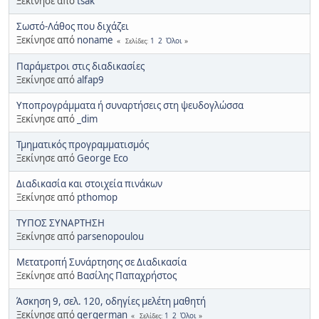
Ξεκίνησε από
tsak
Σωστό-Λάθος που διχάζει
Ξεκίνησε από
noname
1
2
Όλοι
Σελίδες
Παράμετροι στις διαδικασίες
Ξεκίνησε από
alfap9
Υποπρογράμματα ή συναρτήσεις στη ψευδογλώσσα
Ξεκίνησε από
_dim
Τμηματικός προγραμματισμός
Ξεκίνησε από
George Eco
Διαδικασία και στοιχεία πινάκων
Ξεκίνησε από
pthomop
ΤΥΠΟΣ ΣΥΝΑΡΤΗΣΗ
Ξεκίνησε από
parsenopoulou
Μετατροπή Συνάρτησης σε Διαδικασία
Ξεκίνησε από
Βασίλης Παπαχρήστος
Άσκηση 9, σελ. 120, οδηγίες μελέτη μαθητή
Ξεκίνησε από
gergerman
1
2
Όλοι
Σελίδες