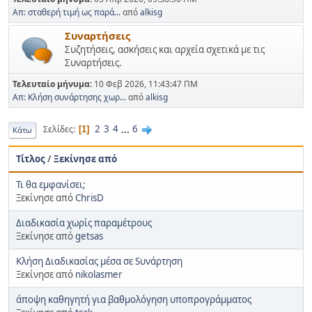
Απ: σταθερή τιμή ως παρά...
από
alkisg
Συναρτήσεις
Συζητήσεις, ασκήσεις και αρχεία σχετικά με τις
Συναρτήσεις.
Τελευταίο μήνυμα:
10 Φεβ 2026, 11:43:47 ΠΜ
Απ: Κλήση συνάρτησης χωρ...
από
alkisg
2
3
4
...
6
Σελίδες
1
Κάτω
Τίτλος
/
Ξεκίνησε από
Τι θα εμφανίσει;
Ξεκίνησε από
ChrisD
Διαδικασία χωρίς παραμέτρους
Ξεκίνησε από
getsas
Κλήση Διαδικασίας μέσα σε Sυνάρτηση
Ξεκίνησε από
nikolasmer
άποψη καθηγητή για βαθμολόγηση υποπρογράμματος