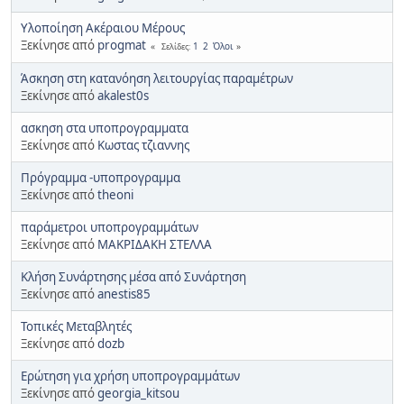
Υλοποίηση Ακέραιου Μέρους
Ξεκίνησε από
progmat
1
2
Όλοι
Σελίδες
Άσκηση στη κατανόηση λειτουργίας παραμέτρων
Ξεκίνησε από
akalest0s
ασκηση στα υποπρογραμματα
Ξεκίνησε από
Κωστας τζιαννης
Πρόγραμμα -υποπρογραμμα
Ξεκίνησε από
theoni
παράμετροι υποπρογραμμάτων
Ξεκίνησε από
ΜΑΚΡΙΔΑΚΗ ΣΤΕΛΛΑ
Κλήση Συνάρτησης μέσα από Συνάρτηση
Ξεκίνησε από
anestis85
Τοπικές Μεταβλητές
Ξεκίνησε από
dozb
Ερώτηση για χρήση υποπρογραμμάτων
Ξεκίνησε από
georgia_kitsou