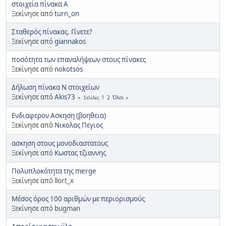
στοιχεία πίνακα Α
Ξεκίνησε από
turn_on
Σταθερός πίνακας. Γίνετε?
Ξεκίνησε από
giannakos
ποσότητα των επαναλήψεων στους πίνακες
Ξεκίνησε από
nokotsos
Δήλωση πίνακα Ν στοιχείων
Ξεκίνησε από
Akis73
1
2
Όλοι
Σελίδες
Ενδιαφερον Ασκηση (βοηθεια)
Ξεκίνησε από
Νικολας Πεγιος
ασκηση στους μονοδιαστατους
Ξεκίνησε από
Κωστας τζιαννης
Πολυπλοκότητα της merge
Ξεκίνησε από llort_x
Μέσος όρος 100 αριθμών με περιορισμούς
Ξεκίνησε από bugman