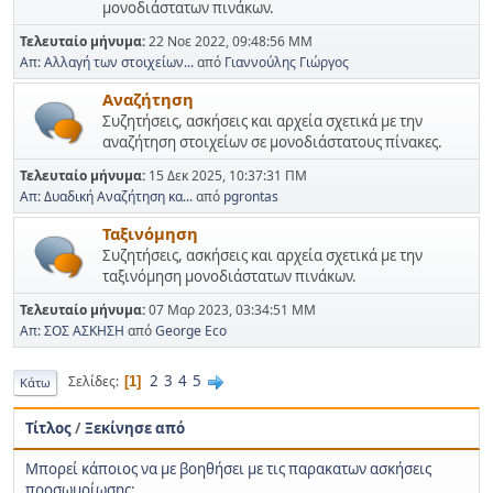
μονοδιάστατων πινάκων.
Τελευταίο μήνυμα:
22 Νοε 2022, 09:48:56 ΜΜ
Απ: Αλλαγή των στοιχείων...
από
Γιαννούλης Γιώργος
Αναζήτηση
Συζητήσεις, ασκήσεις και αρχεία σχετικά με την
αναζήτηση στοιχείων σε μονοδιάστατους πίνακες.
Τελευταίο μήνυμα:
15 Δεκ 2025, 10:37:31 ΠΜ
Απ: Δυαδική Αναζήτηση κα...
από
pgrontas
Ταξινόμηση
Συζητήσεις, ασκήσεις και αρχεία σχετικά με την
ταξινόμηση μονοδιάστατων πινάκων.
Τελευταίο μήνυμα:
07 Μαρ 2023, 03:34:51 ΜΜ
Απ: ΣΟΣ ΑΣΚΗΣΗ
από
George Eco
2
3
4
5
Σελίδες
1
Κάτω
Τίτλος
/
Ξεκίνησε από
Mπορεί κάποιος να με βοηθήσει με τις παρακατων ασκήσεις
προσωμοίωσης;