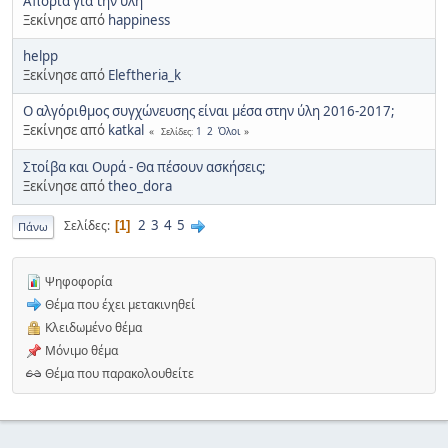
Απορία για την ύλη
Ξεκίνησε από
happiness
helpp
Ξεκίνησε από
Eleftheria_k
Ο αλγόριθμος συγχώνευσης είναι μέσα στην ύλη 2016-2017;
Ξεκίνησε από
katkal
1
2
Όλοι
Σελίδες
Στοίβα και Ουρά - Θα πέσουν ασκήσεις;
Ξεκίνησε από
theo_dora
2
3
4
5
Σελίδες
1
Πάνω
Ψηφοφορία
Θέμα που έχει μετακινηθεί
Κλειδωμένο θέμα
Μόνιμο θέμα
Θέμα που παρακολουθείτε