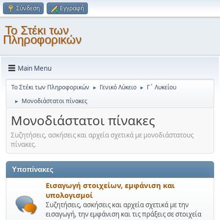
Σύνδεση
Εγγραφή
Το Στέκι των
Πληροφορικών
Main Menu
Το Στέκι των Πληροφορικών
Γενικό Λύκειο
Γ΄ Λυκείου
►
►
Μονοδιάστατοι πίνακες
►
Μονοδιάστατοι πίνακες
Συζητήσεις, ασκήσεις και αρχεία σχετικά με μονοδιάστατους
πίνακες.
Υποπίνακες
Εισαγωγή στοιχείων, εμφάνιση και
υπολογισμοί
Συζητήσεις, ασκήσεις και αρχεία σχετικά με την
εισαγωγή, την εμφάνιση και τις πράξεις σε στοιχεία