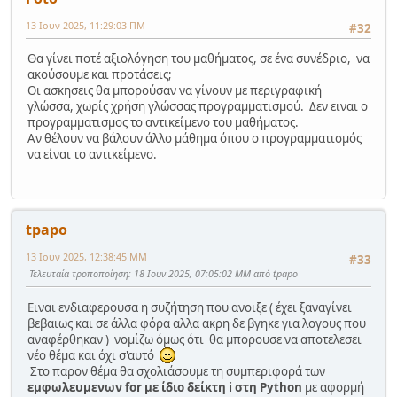
13 Ιουν 2025, 11:29:03 ΠΜ
#32
Θα γίνει ποτέ αξιολόγηση του μαθήματος, σε ένα συνέδριο, να
ακούσουμε και προτάσεις;
Οι ασκησεις θα μπορούσαν να γίνουν με περιγραφική
γλώσσα, χωρίς χρήση γλώσσας προγραμματισμού. Δεν ειναι ο
προγραμματισμος το αντικείμενο του μαθήματος.
Αν θέλουν να βάλουν άλλο μάθημα όπου ο προγραμματισμός
να είναι το αντικείμενο.
tpapo
13 Ιουν 2025, 12:38:45 ΜΜ
#33
Τελευταία τροποποίηση
: 18 Ιουν 2025, 07:05:02 ΜΜ από tpapo
Ειναι ενδιαφερουσα η συζήτηση που ανοιξε ( έχει ξαναγίνει
βεβαιως και σε άλλα φόρα αλλα ακρη δε βγηκε για λογους που
αναφέρθηκαν ) νομίζω όμως ότι θα μπορουσε να αποτελεσει
νέο θέμα και όχι σ'αυτό
Στο παρον θέμα θα σχολιάσουμε τη συμπεριφορά των
εμφωλευμενων for με ίδιο δείκτη i στη Python
με αφορμή