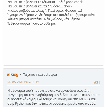
Να μου πεις βολεύει τα ιδιωτικά... αδιάφορο check
Να μου πεις βολεύει και τα Δημόσια... check
Κι όλοι φοβούνται αλλαγή. Γιατί όμως; Θα σου πω!
Έχουμε 25 θέματα να δείξουμε στα παιδιά και ξέρουμε πάνω
κάτω τι μπορεί να πέσει. Νέα γλώσσα, νέα θέματα.
Τι θες σιγουριά ή σωστό μάθημα;
.
alkisg
Τεχνικός / καθαρίστρια
13 Ιουν 2025, 08:42:14 ΠΜ
#31
Η αδυναμία του Υπουργείου στο να οργανώνει σωστά τη
συγγραφή και την αναβάθμιση των διδακτικών πακέτων και τα
συνοδευτικά λογισμικά τους είναι κοινή και στη ΓΛΩΣΣΑ και
στην Python και δεν πρέπει να συνδέεται με μία από τις δύο.