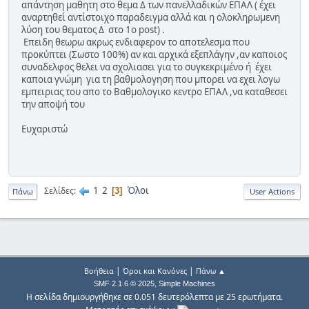
απάντηση μαθητη στο θεμα Δ των πανελλαδικών ΕΠΑΛ ( έχει
αναρτηθεί αντίστοιχο παραδειγμα αλλά και η ολοκληρωμενη
λύση του θεματος Δ στο 1ο post) .
Επειδη θεωρω ακρως ενδιαφερον το αποτελεσμα που
προκύπτει (Σωστο 100%) αν και αρχικά εξεπλάγην ,αν καποιος
συναδελφος θελει να σχολιασει για το συγκεκριμένο ή έχει
καποια γνώμη για τη βαθμολογηση που μπορει να εχει λογω
εμπειριας του απο το Βαθμολογικο κεντρο ΕΠΑΛ ,να καταθεσει
την αποψή του
Ευχαριστώ
1
2
Όλοι
Σελίδες
3
Πάνω
User Actions
|
|
Βοήθεια
Όροι και Κανόνες
Πάνω ▲
,
SMF 2.1.6 © 2025
Simple Machines
Η σελίδα δημιουργήθηκε σε 0.051 δευτερόλεπτα με 25 ερωτήματα.