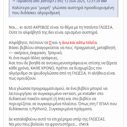
Παράθεση από: petrosp13 στις 12 Ιουν 2025, 12:31:39 ΜΜ
Καλύτερα μια "μικρή" γλώσσα αυστηρά προσδιορισμένη
που διδάσκει αλγοριθμική
Ναι... κι αυτό ΑΚΡΙΒΩΣ είναι το θέμα με τη πατέντα ΓΛΩΣΣΑ.
Ούτε το αλφάβητό της δεν είναι ορισμένο αυστηρά.
Αλφάβητο; Λείπουν τα
[]
και η
άνω και κάτω τελεία
.
Βάσει βιβλίου απαγορεύεται να πεις πραγματική_μεταβλητή
<-- ακέραια_έκφραση. Τραγικό;
Κι ένα σωρό άλλες ασάφειες.
Άσε που δε βοηθά σε αντικειμενοστράφεια κι επίσης να ξέρετε
κάθε χρόνο, ΚΑΘΕ ΧΡΟΝΟ, πρέπει να διαχωρίζεις τον
αλγόριθμο σε ψευδογλώσσα από τη ΓΛΩΣΣΑ. Η αλήθεια είναι
πως ομοιάζουν.
Μια γλώσσα προγραμματισμού, σε ένα βιβλίο μπορεί να
λειτουργήσει σε συγκεκριμένο version, με installer στο
διδακτικό πακέτο ασορτί (ή link) και στο βιβλίο να
περιορίζεται σε συγκεκριμένα πλαίσια. Όπως στη Γ ΕΠΑΛ που
διδάσκεται η Python2. Συγκεκριμένα πράγματα.
Δε καταλαβαίνω αυτό το επιχείρημα υπέρ της ΓΛΩΣΣΑΣ.
Να μου πεις βολεύει τα φροντιστήρια... check