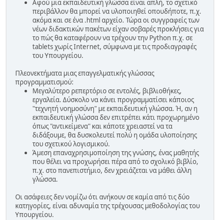
Αφού μια εκπαιδευτική γλώσσα είναι απλή, το σχετικό
περιβάλλον θα μπορεί να υλοποιηθεί οπουδήποτε, π.χ.
ακόμα και σε ένα .html αρχείο. Τώρα οι συγγραφείς των
νέων διδακτικών πακέτων είχαν σοβαρές προκλήσεις για
το πώς θα καταφέρουν να τρέχουν την Python π.χ. σε
tablets χωρίς Internet, σύμφωνα με τις προδιαγραφές
του Υπουργείου.
Πλεονεκτήματα μιας επαγγελματικής γλώσσας
προγραμματισμού:
Μεγαλύτερο ρεπερτόριο σε εντολές, βιβλιοθήκες,
εργαλεία. Δύσκολο να κάνει προγραμματίσει κάποιος
"τεχνητή νοημοσύνη" με εκπαιδευτική γλώσσα. Ή, αν η
εκπαιδευτική γλώσσα δεν επιτρέπει κάτι προχωρημένο
όπως "αντικείμενα" και κάποτε χρειαστεί να τα
διδάξουμε, θα δυσκολευτεί πολύ η ομάδα υλοποίησης
του σχετικού λογισμικού.
Άμεση επαναχρησιμοποίηση της γνώσης, ένας μαθητής
που θέλει να προχωρήσει πέρα από το σχολικό βιβλίο,
π.χ. στο πανεπιστήμιο, δεν χρειάζεται να μάθει άλλη
γλώσσα.
Οι ασάφειες δεν νομίζω ότι ανήκουν σε καμία από τις δύο
κατηγορίες, είναι αδυναμία της τρέχουσας μεθοδολογίας του
Υπουργείου.