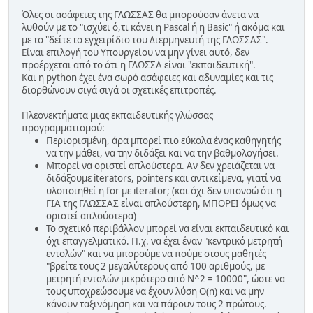
Όλες οι ασάφειες της ΓΛΩΣΣΑΣ θα μπορούσαν άνετα να
λυθούν με το "ισχύει ό,τι κάνει η Pascal ή η Basic" ή ακόμα και
με το "δείτε το εγχειρίδιο του Διερμηνευτή της ΓΛΩΣΣΑΣ".
Είναι επιλογή του Υπουργείου να μην γίνει αυτό, δεν
προέρχεται από το ότι η ΓΛΩΣΣΑ είναι "εκπαιδευτική".
Και η python έχει ένα σωρό ασάφειες και αδυναμίες και τις
διορθώνουν σιγά σιγά οι σχετικές επιτροπές.
Πλεονεκτήματα μιας εκπαιδευτικής γλώσσας
προγραμματισμού:
Περιορισμένη, άρα μπορεί πιο εύκολα ένας καθηγητής
να την μάθει, να την διδάξει και να την βαθμολογήσει.
Μπορεί να οριστεί απλούστερα. Αν δεν χρειάζεται να
διδάξουμε iterators, pointers και αντικείμενα, γιατί να
υλοποιηθεί η for με iterator; (και όχι δεν υπονοώ ότι η
ΓΙΑ της ΓΛΩΣΣΑΣ είναι απλούστερη, ΜΠΟΡΕΙ όμως να
οριστεί απλούστερα)
Το σχετικό περιβάλλον μπορεί να είναι εκπαιδευτικό και
όχι επαγγελματικό. Π.χ. να έχει έναν "κεντρικό μετρητή
εντολών" και να μπορούμε να πούμε στους μαθητές
"βρείτε τους 2 μεγαλύτερους από 100 αριθμούς, με
μετρητή εντολών μικρότερο από N^2 = 10000", ώστε να
τους υποχρεώσουμε να έχουν λύση Ο(n) και να μην
κάνουν ταξινόμηση και να πάρουν τους 2 πρώτους.