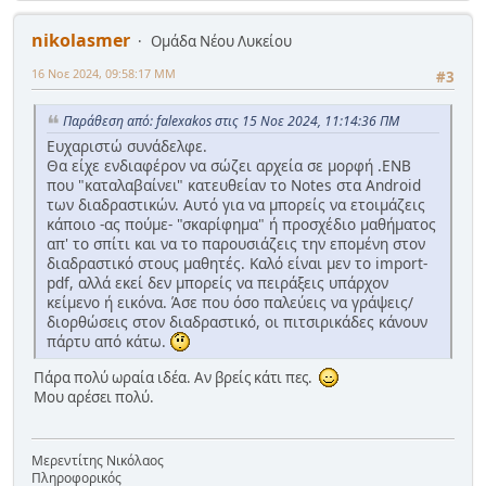
nikolasmer
Ομάδα Νέου Λυκείου
16 Νοε 2024, 09:58:17 ΜΜ
#3
Παράθεση από: falexakos στις 15 Νοε 2024, 11:14:36 ΠΜ
Ευχαριστώ συνάδελφε.
Θα είχε ενδιαφέρον να σώζει αρχεία σε μορφή .ENB
που "καταλαβαίνει" κατευθείαν το Notes στα Android
των διαδραστικών. Αυτό για να μπορείς να ετοιμάζεις
κάποιο -ας πούμε- "σκαρίφημα" ή προσχέδιο μαθήματος
απ' το σπίτι και να το παρουσιάζεις την επομένη στον
διαδραστικό στους μαθητές. Καλό είναι μεν το import-
pdf, αλλά εκεί δεν μπορείς να πειράξεις υπάρχον
κείμενο ή εικόνα. Άσε που όσο παλεύεις να γράψεις/
διορθώσεις στον διαδραστικό, οι πιτσιρικάδες κάνουν
πάρτυ από κάτω.
Πάρα πολύ ωραία ιδέα. Αν βρείς κάτι πες.
Μου αρέσει πολύ.
Μερεντίτης Νικόλαος
Πληροφορικός