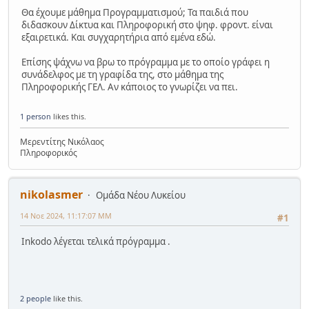
Θα έχουμε μάθημα Προγραμματισμού; Τα παιδιά που
διδασκουν Δίκτυα και Πληροφορική στο ψηφ. φροντ. είναι
εξαιρετικά. Και συγχαρητήρια από εμένα εδώ.
Επίσης ψάχνω να βρω το πρόγραμμα με το οποίο γράφει η
συνάδελφος με τη γραφίδα της, στο μάθημα της
Πληροφορικής ΓΕΛ. Αν κάποιος το γνωρίζει να πει.
1 person
likes this.
Μερεντίτης Νικόλαος
Πληροφορικός
nikolasmer
Ομάδα Νέου Λυκείου
14 Νοε 2024, 11:17:07 ΜΜ
#1
Inkodo λέγεται τελικά πρόγραμμα .
2 people
like this.