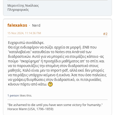
Μερεντίτης Νικόλαος
Πληροφορικός
falexakos
Nerd
15 Νοε 2024, 11:14:36 ΠΜ
#2
Ευχαριστώ συνάδελφε.
Θα είχε ενδιαφέρον να σώζει αρχεία σε μορφή .ENB που
"καταλαβαίνει" κατευθείαν το Notes στα Android των
διαδραστικών. Αυτό για να μπορείς να ετοιμάζεις κάποιο -ας
πούμε- "σκαρίφημα" ή προσχέδιο μαθήματος απ' το σπίτι και
να το παρουσιάζεις την επομένη στον διαδραστικό στους
μαθητές. Καλό είναι μεν το import-pdf, αλλά εκεί δεν μπορείς
να πειράξεις υπάρχον κείμενο ή εικόνα. Άσε που όσο παλεύεις
να γράψεις/διορθώσεις στον διαδραστικό, οι πιτσιρικάδες
κάνουν πάρτυ από κάτω.
1 person
likes this.
"Be ashamed to die until you have won some victory for humanity."
Horace Mann (USA, 1796–1859)