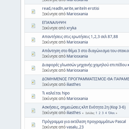
read,readln,write,writeln erotisi
Ξεκίνησε από
Mariosxania
ΕΠΑΝΑΛΗΨΗ
Ξεκίνησε από
xryka
Απαντήσεις στις ερωτήσεις 1,2,3 σελ 87,88
Ξεκίνησε από
Mariosxania
Απάντηση στο θέμα 3 στο διαγώνισμα του στεκιού
Ξεκίνησε από
Mariosxania
Διαφορές γλωσσών μηχανής-χαμηλού επιπέδου 
Ξεκίνησε από
Mariosxania
ΔΟΜΗΜΕΝΟΣ ΠΡΟΓΡΑΜΜΑΤΙΣΜΟΣ-ΘΑ ΠΑΡΑΜΕΙΝΕ
Ξεκίνησε από
iliasthes
Τι καλείται hipo
Ξεκίνησε από
Mariosxania
Ασκήσεις, σημειώσεις κλπ Ενότητα 2η (Κεφ 3-6)
Ξεκίνησε από
iliasthes
1
2
3
4
Όλοι
Σελίδες
Πρόγραμμα για εκτέλεση προγραμμάτων Pascal
Ξεκίνησε από
vasalu_23