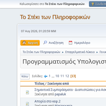
Καλωσορίσατε στο
Το Στέκι των Πληροφορικών
.
Σύνδεσ
Το Στέκι των Πληροφορικών
07 Αυγ 2026, 01:20:59 ΜΜ
Αρχική
Αναζήτηση
Ημερολόγιο
Το Στέκι των Πληροφορικών
Επαγγελματικό Λύκειο
Γενι
►
►
Προγραμματισμός Υπολογισ
1
...
10
11
12
Σελίδες
13
Κάτω
Τίτλος
/
Ξεκίνησε από
Σημαντικά Συμπεράσματα - Διαπιστώσεις για Ασ
Ξεκίνησε από
papaluk
Απορία στο κεφ.2
Ξεκίνησε από
Mariosxania