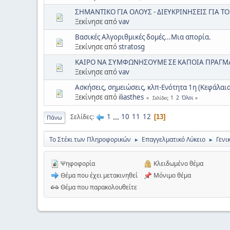
ΣΗΜΑΝΤΙΚΟ ΓΙΑ ΟΛΟΥΣ - ΔΙΕΥΚΡΙΝΗΣΕΙΣ ΓΙΑ
Ξεκίνησε από
vav
Βασικές Αλγοριθμικές δομές...Μια απορία.
Ξεκίνησε από
stratosg
ΚΑΙΡΟ ΝΑ ΣΥΜΦΩΝΗΣΟΥΜΕ ΣΕ ΚΑΠΟΙΑ ΠΡΑΓΜ
Ξεκίνησε από
vav
Ασκήσεις, σημειώσεις, κλπ-Eνότητα 1η (Κεφάλαια
Ξεκίνησε από
iliasthes
1
2
Όλοι
Σελίδες
1
...
10
11
12
Σελίδες
13
Πάνω
Το Στέκι των Πληροφορικών
Επαγγελματικό Λύκειο
Γενι
►
►
Ψηφοφορία
Κλειδωμένο θέμα
Θέμα που έχει μετακινηθεί
Μόνιμο θέμα
Θέμα που παρακολουθείτε