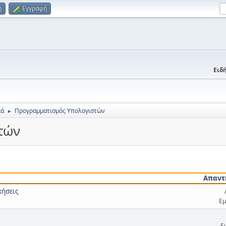
η
Εγγραφή
Ειδή
κά
Προγραμματισμός Υπολογιστών
►
τών
Απαντ
κήσεις
Εμ
Ε