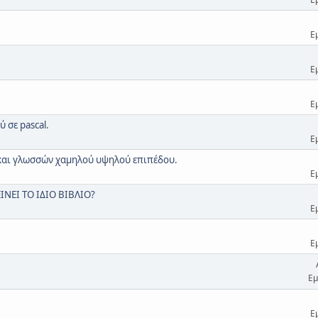
Ε
Ε
Ε
 σε pascal.
Ε
και γλωσσών χαμηλού υψηλού επιπέδου.
Ε
Ι ΤΟ ΙΔΙΟ ΒΙΒΛΙΟ?
Ε
Ε
Εμ
Ε