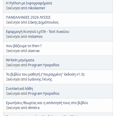
Η Python με Ινφογραφήματα
Ξεκίνησε από
nikolasmer
ΠΑΝΕΛΛΗΝΙΕΣ 2026 ΛΥΣΕΙΣ
Ξεκίνησε από
Σάκης Δημόπουλος
Εφαρμογή Κινητού LySTe - Τεστ Λυκείου
Ξεκίνησε από
mstamos
που βάζουμε το then ?
Ξεκίνησε από
stavrax
Writeln μηνύματα
Ξεκίνησε από
Program Ypopsifios
Το βιβλίο του μαθητή ("πειραγμένη" έκδοση v1.0)
Ξεκίνησε από
Ιωάννης Γκίνης
Συντακτικά λάθη
Ξεκίνησε από
Program Ypopsifios
Ερωτήσεις θεωρίας και η απάντησή τους στο βιβλίο
Ξεκίνησε από
dimitra