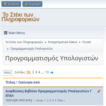
Σύνδεση
Εγγραφή
Το Στέκι των
Πληροφορικών
Main Menu
Το Στέκι των Πληροφορικών
Επαγγελματικό Λύκειο
Γενικά
►
►
Προγραμματισμός Υπολογιστών
►
Προγραμματισμός Υπολογιστών
2
3
4
...
13
Σελίδες
1
Κάτω
Τίτλος
/
Ξεκίνησε από
Διορθώσεις Βιβλίου Προγραμματισμός Υπολογιστών Γ
ΕΠΑΛ
Ξεκίνησε από
evry
1
2
3
4
5
Όλοι
Σελίδες