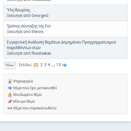
Ύλη θεωρίας.
Ξεκίνησε από
GeorgeG
Τρόπος σύνταξης της For
Ξεκίνησε από
theoni
Συγκριτική Ανάλυση θεμάτων Δομημένου Προγραμματισμού
παρελθόντων ετών
Ξεκίνησε από
fkoutsakas
2
3
4
...
13
Σελίδες
1
Πάνω
Ψηφοφορία
Θέμα που έχει μετακινηθεί
Κλειδωμένο θέμα
Μόνιμο θέμα
Θέμα που παρακολουθείτε