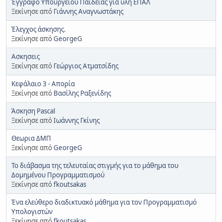
Έγγραφο Υπουργείου Παιδείας για ύλη ΕΠΑΛ
Ξεκίνησε από
Γιάννης Αναγνωστάκης
Έλεγχος άσκησης.
Ξεκίνησε από
GeorgeG
Ασκησεις
Ξεκίνησε από
Γεώργιος Ατματσίδης
Κεφάλαιο 3 - Απορία
Ξεκίνησε από
Βασίλης Ραξενίδης
Άσκηση Pascal
Ξεκίνησε από
Ιωάννης Γκίνης
Θεωρια ΔΜΠ
Ξεκίνησε από
GeorgeG
Το διάβασμα της τελευταίας στιγμής για το μάθημα του
Δομημένου Προγραμματισμού
Ξεκίνησε από
fkoutsakas
Ένα ελεύθερο διαδικτυακό μάθημα για τον Προγραμματισμό
Υπολογιστών
Ξεκίνησε από
fkoutsakas