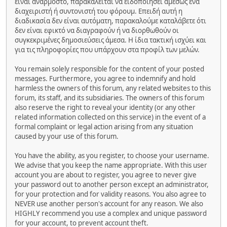
είναι ανάρμοστο, παρακαλείται να ειδοποιήσει αμέσως ένα
διαχειριστή ή συντονιστή του φόρουμ. Επειδή αυτή η
διαδικασία δεν είναι αυτόματη, παρακαλούμε καταλάβετε ότι
δεν είναι εφικτό να διαγραφούν ή να διορθωθούν οι
συγκεκριμένες δημοσιεύσεις άμεσα. Η ίδια τακτική ισχύει και
για τις πληροφορίες που υπάρχουν στα προφίλ των μελών.
You remain solely responsible for the content of your posted
messages. Furthermore, you agree to indemnify and hold
harmless the owners of this forum, any related websites to this
forum, its staff, and its subsidiaries. The owners of this forum
also reserve the right to reveal your identity (or any other
related information collected on this service) in the event of a
formal complaint or legal action arising from any situation
caused by your use of this forum.
You have the ability, as you register, to choose your username.
We advise that you keep the name appropriate. With this user
account you are about to register, you agree to never give
your password out to another person except an administrator,
for your protection and for validity reasons. You also agree to
NEVER use another person's account for any reason. We also
HIGHLY recommend you use a complex and unique password
for your account, to prevent account theft.