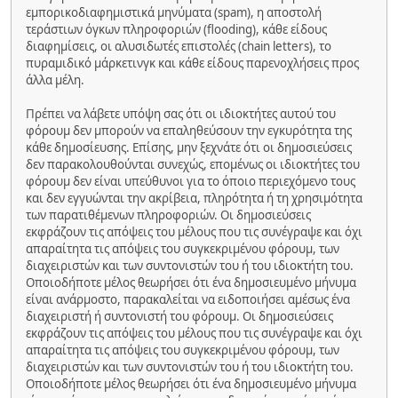
εμπορικοδιαφημιστικά μηνύματα (spam), η αποστολή
τεράστιων όγκων πληροφοριών (flooding), κάθε είδους
διαφημίσεις, οι αλυσιδωτές επιστολές (chain letters), το
πυραμιδικό μάρκετινγκ και κάθε είδους παρενοχλήσεις προς
άλλα μέλη.
Πρέπει να λάβετε υπόψη σας ότι οι ιδιοκτήτες αυτού του
φόρουμ δεν μπορούν να επαληθεύσουν την εγκυρότητα της
κάθε δημοσίευσης. Επίσης, μην ξεχνάτε ότι οι δημοσιεύσεις
δεν παρακολουθούνται συνεχώς, επομένως οι ιδιοκτήτες του
φόρουμ δεν είναι υπεύθυνοι για το όποιο περιεχόμενο τους
και δεν εγγυώνται την ακρίβεια, πληρότητα ή τη χρησιμότητα
των παρατιθέμενων πληροφοριών. Οι δημοσιεύσεις
εκφράζουν τις απόψεις του μέλους που τις συνέγραψε και όχι
απαραίτητα τις απόψεις του συγκεκριμένου φόρουμ, των
διαχειριστών και των συντονιστών του ή του ιδιοκτήτη του.
Οποιοδήποτε μέλος θεωρήσει ότι ένα δημοσιευμένο μήνυμα
είναι ανάρμοστο, παρακαλείται να ειδοποιήσει αμέσως ένα
διαχειριστή ή συντονιστή του φόρουμ. Οι δημοσιεύσεις
εκφράζουν τις απόψεις του μέλους που τις συνέγραψε και όχι
απαραίτητα τις απόψεις του συγκεκριμένου φόρουμ, των
διαχειριστών και των συντονιστών του ή του ιδιοκτήτη του.
Οποιοδήποτε μέλος θεωρήσει ότι ένα δημοσιευμένο μήνυμα