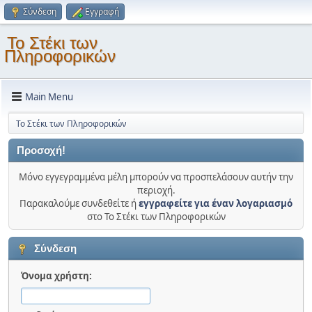
Σύνδεση
Εγγραφή
Το Στέκι των
Πληροφορικών
Main Menu
Το Στέκι των Πληροφορικών
Προσοχή!
Μόνο εγγεγραμμένα μέλη μπορούν να προσπελάσουν αυτήν την
περιοχή.
Παρακαλούμε συνδεθείτε ή
εγγραφείτε για έναν λογαριασμό
στο Το Στέκι των Πληροφορικών
Σύνδεση
Όνομα χρήστη: