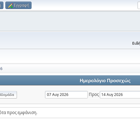
η
Εγγραφή
Ειδή
26
Ημερολόγιο Προσεχώς
Προς
βδομάδα
ότα προς εμφάνιση.