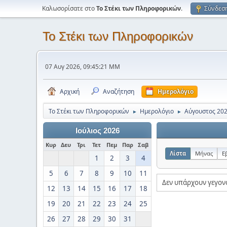
Καλωσορίσατε στο
Το Στέκι των Πληροφορικών
.
Σύνδεσ
Το Στέκι των Πληροφορικών
07 Αυγ 2026, 09:45:21 ΜΜ
Αρχική
Αναζήτηση
Ημερολόγιο
Το Στέκι των Πληροφορικών
Ημερολόγιο
Αύγουστος 20
►
►
Ιούλιος 2026
Κυρ
Δευ
Τρι
Τετ
Πεμ
Παρ
Σαβ
Λίστα
Μήνας
Ε
1
2
3
4
5
6
7
8
9
10
11
Δεν υπάρχουν γεγον
12
13
14
15
16
17
18
19
20
21
22
23
24
25
26
27
28
29
30
31