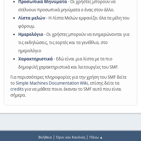
Προσωπικά Μηνύματα
- Οι χρήστες μπορούν να
στέλνουν προσωπικά μηνύματα ο ένας στον άλλο.
Λίστα μελών
- Η Λίστα Μελών εμφανίζει όλα τα μέλη του
φόρουμ.
Ημερολόγιο
- Οι χρήστες μπορούν να ενημερώνονται για
τις εκδηλώσεις, τις εορτές και τα γενέθλια, στο
ημερολόγιο
Χαρακτηριστικά
- Εδώ είναι μια λίστα με τα πιο
δημοφιλή χαρακτηριστικά και λειτουργίες του SMF.
Για περισσότερες πληροφορίες για την χρήση του SMF δείτε
το
Simple Machines Documentation Wiki
, επίσης δείτε τα
credits
για να μάθετε ποιοι έκαναν το SMF αυτό που είναι
σήμερα.
|
|
Βοήθεια
Όροι και Κανόνες
Πάνω ▲