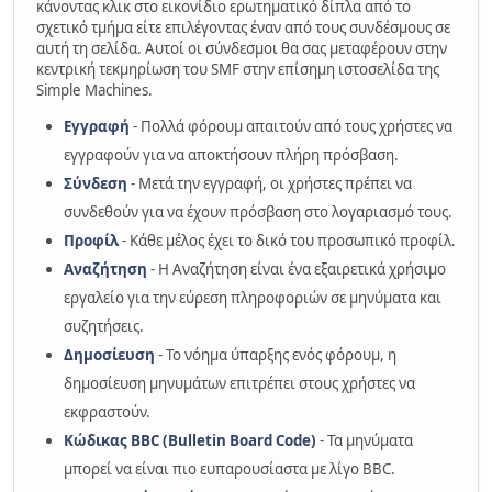
κάνοντας κλικ στο εικονίδιο ερωτηματικό δίπλα από το
σχετικό τμήμα είτε επιλέγοντας έναν από τους συνδέσμους σε
αυτή τη σελίδα. Αυτοί οι σύνδεσμοι θα σας μεταφέρουν στην
κεντρική τεκμηρίωση του SMF στην επίσημη ιστοσελίδα της
Simple Machines.
Εγγραφή
- Πολλά φόρουμ απαιτούν από τους χρήστες να
εγγραφούν για να αποκτήσουν πλήρη πρόσβαση.
Σύνδεση
- Μετά την εγγραφή, οι χρήστες πρέπει να
συνδεθούν για να έχουν πρόσβαση στο λογαριασμό τους.
Προφίλ
- Κάθε μέλος έχει το δικό του προσωπικό προφίλ.
Αναζήτηση
- Η Αναζήτηση είναι ένα εξαιρετικά χρήσιμο
εργαλείο για την εύρεση πληροφοριών σε μηνύματα και
συζητήσεις.
Δημοσίευση
- Το νόημα ύπαρξης ενός φόρουμ, η
δημοσίευση μηνυμάτων επιτρέπει στους χρήστες να
εκφραστούν.
Κώδικας BBC (Bulletin Board Code)
- Τα μηνύματα
μπορεί να είναι πιο ευπαρουσίαστα με λίγο BBC.