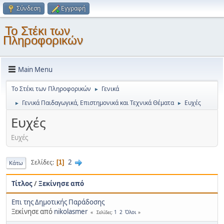
Σύνδεση
Εγγραφή
Το Στέκι των
Πληροφορικών
Main Menu
Το Στέκι των Πληροφορικών
Γενικά
►
Γενικά Παιδαγωγικά, Επιστημονικά και Τεχνικά Θέματα
Ευχές
►
►
Ευχές
Ευχές
2
Σελίδες
1
Κάτω
Τίτλος
/
Ξεκίνησε από
Επι της Δημοτικής Παράδοσης
Ξεκίνησε από
nikolasmer
1
2
Όλοι
Σελίδες