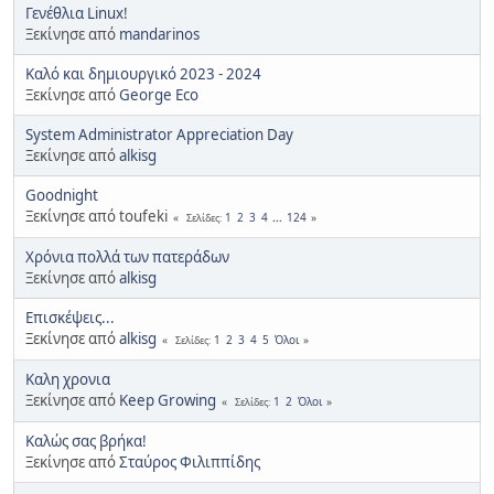
Γενέθλια Linux!
Ξεκίνησε από
mandarinos
Καλό και δημιουργικό 2023 - 2024
Ξεκίνησε από
George Eco
System Administrator Appreciation Day
Ξεκίνησε από
alkisg
Goodnight
Ξεκίνησε από toufeki
1
2
3
4
...
124
Σελίδες
Χρόνια πολλά των πατεράδων
Ξεκίνησε από
alkisg
Επισκέψεις...
Ξεκίνησε από
alkisg
1
2
3
4
5
Όλοι
Σελίδες
Καλη χρονια
Ξεκίνησε από
Keep Growing
1
2
Όλοι
Σελίδες
Καλώς σας βρήκα!
Ξεκίνησε από
Σταύρος Φιλιππίδης