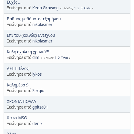
Ευχές ...
Ξεκίνησε από
Keep Growing
1
2
3
Όλοι
Σελίδες
Βαθμός μαθήματος εξαμήνου
Ξεκίνησε από
nikolasmer
Επι του (κοινώς) Έντεχνου
Ξεκίνησε από
nikolasmer
Καλή σχολική χρονιά!!!!
Ξεκίνησε από
dim
1
2
Όλοι
Σελίδες
ΑΕΠΠ Τέλος!
Ξεκίνησε από
lykos
Καλημέρα :)
Ξεκίνησε από
Sergio
ΧΡΟΝΙΑ ΠΟΛΛΑ
Ξεκίνησε από
gpitsa01
0 <<< MSG
Ξεκίνησε από
denix