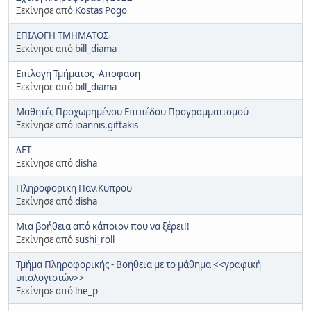
Ξεκίνησε από
Kostas Pogo
ΕΠΙΛΟΓΗ ΤΜΗΜΑΤΟΣ
Ξεκίνησε από
bill_diama
Επιλογή Τμήματος -Αποφαση
Ξεκίνησε από
bill_diama
Μαθητές Προχωρημένου Επιπέδου Προγραμματισμού
Ξεκίνησε από
ioannis.giftakis
ΔΕΤ
Ξεκίνησε από
disha
Πληροφορικη Παν.Κυπρου
Ξεκίνησε από
disha
Μια βοήθεια από κάποιον που να ξέρει!!
Ξεκίνησε από
sushi_roll
Τμήμα Πληροφορικής - Βοήθεια με το μάθημα <<γραφική
υπολογιστών>>
Ξεκίνησε από
lne_p