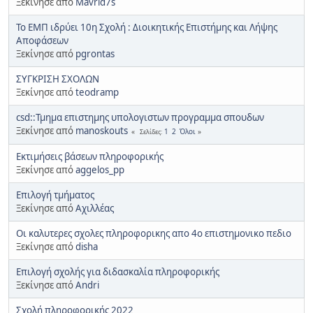
Ξεκίνησε από
Mavrid7s
Το ΕΜΠ ιδρύει 10η Σχολή : Διοικητικής Επιστήμης και Λήψης
Αποφάσεων
Ξεκίνησε από
pgrontas
ΣΥΓΚΡΙΣΗ ΣΧΟΛΩΝ
Ξεκίνησε από
teodramp
csd::Τμημα επιστημης υπολογιστων προγραμμα σπουδων
Ξεκίνησε από
manoskouts
1
2
Όλοι
Σελίδες
Εκτιμήσεις βάσεων πληροφορικής
Ξεκίνησε από
aggelos_pp
Επιλογή τμήματος
Ξεκίνησε από
Αχιλλέας
Οι καλυτερες σχολες πληροφορικης απο 4ο επιστημονικο πεδιο
Ξεκίνησε από
disha
Επιλογή σχολής για διδασκαλία πληροφορικής
Ξεκίνησε από
Andri
Σχολή πληροφορικής 2022