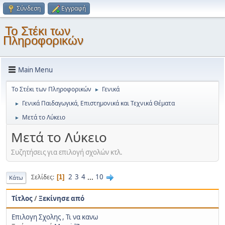
Σύνδεση
Εγγραφή
Το Στέκι των
Πληροφορικών
Main Menu
Το Στέκι των Πληροφορικών
Γενικά
►
Γενικά Παιδαγωγικά, Επιστημονικά και Τεχνικά Θέματα
►
Μετά το Λύκειο
►
Μετά το Λύκειο
Συζητήσεις για επιλογή σχολών κτλ.
2
3
4
...
10
Σελίδες
1
Κάτω
Τίτλος
/
Ξεκίνησε από
Επιλογη Σχολης , Τι να κανω