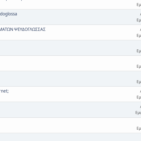
Εμ
doglossa
Εμ
ΜΑΤΩΝ ΨΕΥΔΟΓΛΩΣΣΑΣ
Εμ
Εμ
Εμ
Εμ
rnet;
Εμ
Εμ
Εμ