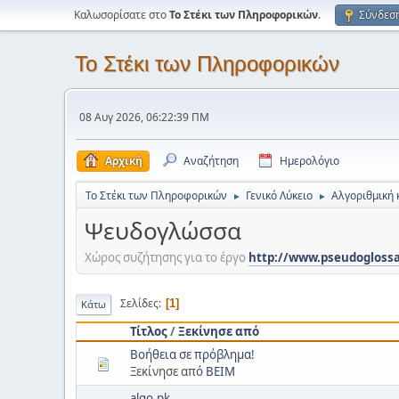
Καλωσορίσατε στο
Το Στέκι των Πληροφορικών
.
Σύνδεσ
Το Στέκι των Πληροφορικών
08 Αυγ 2026, 06:22:39 ΠΜ
Αρχική
Αναζήτηση
Ημερολόγιο
Το Στέκι των Πληροφορικών
Γενικό Λύκειο
Αλγοριθμική 
►
►
Ψευδογλώσσα
Χώρος συζήτησης για το έργο
http://www.pseudoglossa
Σελίδες
1
Κάτω
Τίτλος
/
Ξεκίνησε από
Βοήθεια σε πρόβλημα!
Ξεκίνησε από
ΒΕΙΜ
algo.pk