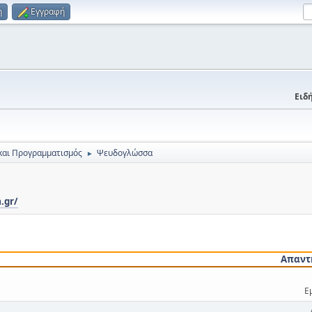
η
Εγγραφή
Ειδή
και Προγραμματισμός
Ψευδογλώσσα
►
.gr/
Απαντ
Ε