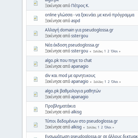
Ξεκίνησε από
Πέτρος Κ.
online γλώσσα - να ξεκινάει με κενό πρόγραμμα
Ξεκίνησε από
aspd
Αλλαγή domain για pseudoglossa.gr
Ξεκίνησε από
sstergou
Νέα έκδοση pseudoglossa.gr
Ξεκίνησε από
sstergou
1
2
Όλοι
Σελίδες
algo.pk που πηγε το chat
Ξεκίνησε από
apanagio
div και mod με αρνητικους
Ξεκίνησε από
apanagio
1
2
Όλοι
Σελίδες
algo.pk βαθμολογια μαθητών
Ξεκίνησε από
apanagio
Προβληματάκια
Ξεκίνησε από
alkisg
Τύποι δεδομένων στο pseudoglossa.gr
Ξεκίνησε από
alkisg
1
2
Όλοι
Σελίδες
Ενσωμάτωση pseudoglossa.gr σε άλλους δικτυα