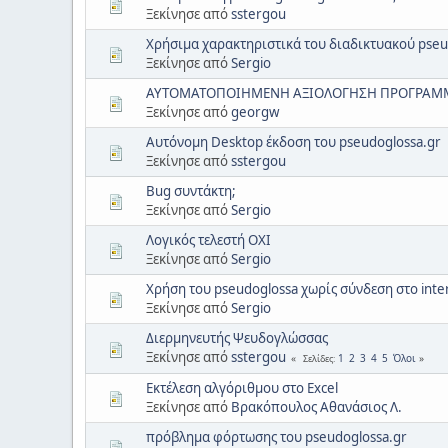
Ξεκίνησε από
sstergou
Χρήσιμα χαρακτηριστικά του διαδικτυακού pseu
Ξεκίνησε από
Sergio
ΑΥΤΟΜΑΤΟΠΟΙΗΜΕΝΗ ΑΞΙΟΛΟΓΗΣΗ ΠΡΟΓΡΑΜ
Ξεκίνησε από
georgw
Αυτόνομη Desktop έκδοση του pseudoglossa.gr
Ξεκίνησε από
sstergou
Bug συντάκτη;
Ξεκίνησε από
Sergio
Λογικός τελεστή ΟΧΙ
Ξεκίνησε από
Sergio
Χρήση του pseudoglossa χωρίς σύνδεση στο inte
Ξεκίνησε από
Sergio
Διερμηνευτής Ψευδογλώσσας
Ξεκίνησε από
sstergou
1
2
3
4
5
Όλοι
Σελίδες
Εκτέλεση αλγόριθμου στο Excel
Ξεκίνησε από
Βρακόπουλος Αθανάσιος Λ.
πρόβλημα φόρτωσης του pseudoglossa.gr