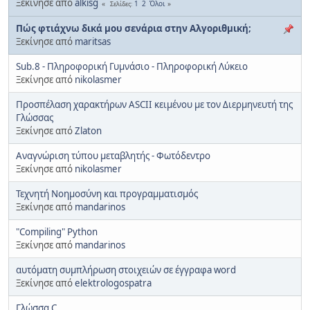
Ξεκίνησε από
alkisg
1
2
Όλοι
Σελίδες
Πώς φτιάχνω δικά μου σενάρια στην Αλγοριθμική;
Ξεκίνησε από
maritsas
Sub.8 - Πληροφορική Γυμνάσιο - Πληροφορική Λύκειο
Ξεκίνησε από
nikolasmer
Προσπέλαση χαρακτήρων ASCII κειμένου με τον Διερμηνευτή της
Γλώσσας
Ξεκίνησε από
Zlaton
Αναγνώριση τύπου μεταβλητής - Φωτόδεντρο
Ξεκίνησε από
nikolasmer
Τεχνητή Νοημοσύνη και προγραμματισμός
Ξεκίνησε από
mandarinos
"Compiling" Python
Ξεκίνησε από
mandarinos
αυτόματη συμπλήρωση στοιχειών σε έγγραφa word
Ξεκίνησε από
elektrologospatra
Γλώσσα C