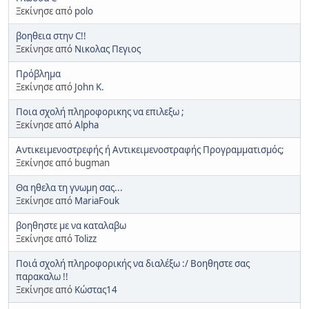
Ξεκίνησε από
polo
βοηθεια στην C!!
Ξεκίνησε από
Νικολας Πεγιος
Πρόβλημα
Ξεκίνησε από
John K.
Ποια σχολή πληροφορικης να επιλεξω ;
Ξεκίνησε από
Alpha
Αντικειμενοστρεφής ή Αντικειμενοστραφής Προγραμματισμός;
Ξεκίνησε από bugman
Θα ηθελα τη γνωμη σας...
Ξεκίνησε από
MariaFouk
βοηθηστε με να καταλαβω
Ξεκίνησε από
Tolizz
Ποιά σχολή πληροφορικής να διαλέξω :/ Βοηθηστε σας
παρακαλω !!
Ξεκίνησε από
Κώστας14