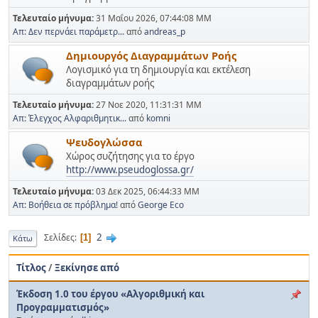
Τελευταίο μήνυμα:
31 Μαΐου 2026, 07:44:08 ΜΜ
Απ: Δεν περνάει παράμετρ...
από
andreas_p
Δημιουργός Διαγραμμάτων Ροής
Λογισμικό για τη δημιουργία και εκτέλεση
διαγραμμάτων ροής
Τελευταίο μήνυμα:
27 Νοε 2020, 11:31:31 ΜΜ
Απ: Έλεγχος Αλφαριθμητικ...
από
komni
Ψευδογλώσσα
Χώρος συζήτησης για το έργο
http://www.pseudoglossa.gr/
Τελευταίο μήνυμα:
03 Δεκ 2025, 06:44:33 ΜΜ
Απ: Βοήθεια σε πρόβλημα!
από
George Eco
2
Σελίδες
1
Κάτω
Τίτλος
/
Ξεκίνησε από
Έκδοση 1.0 του έργου «Αλγοριθμική και
Προγραμματισμός»