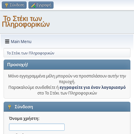
Σύνδεση
Εγγραφή
Το Στέκι των
Πληροφορικών
Main Menu
Το Στέκι των Πληροφορικών
Προσοχή!
Μόνο εγγεγραμμένα μέλη μπορούν να προσπελάσουν αυτήν την
περιοχή.
Παρακαλούμε συνδεθείτε ή
εγγραφείτε για έναν λογαριασμό
στο Το Στέκι των Πληροφορικών
Σύνδεση
Όνομα χρήστη: