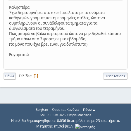
Καλησπέρα
Έχω δημιουργήσει στο excel μια λίστα με τα ονόματα
καθηγητών-γραμμές και ημερομηνίες-στήλες, ώστε να
συμπληρώνουν οι συνάδελφοι τα τμήματα για τα
διαγωνίσματα του τετραμήνου.
Πως μπορώ να βάλω περιορισμό ώστε να μην δηλωθεί κάποιο
τμήμα πάνω από 3 φορές σε μια εβδομάδα;
(το μόνο που έχω βρει είναι για διπλότυπα).
Ευχαριστώ
Σελίδες
1
Πάνω
User Actions
|
|
Βοήθεια
Όροι και Κανόνες
Πάνω ▲
,
SMF 2.1.6 © 2025
Simple Machines
Η σελίδα δημιουργήθηκε σε 0.036 δευτερόλεπτα με 23 ερωτήματα.
Μετρητής επισκέψεων: