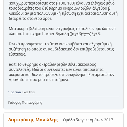
(και χωρίς περιορισμό στο [-100, 100] είναι να ελέγχεις μόνο
τους διαιρέτες του δ (θεώρημα ακεραίων ριζών, άλγεβρα β
λυκείου: αν μια πολυωνυμική εξίσωση έχει ακέραια λύση αυτή
διαιρεί το σταθερό όρο).
Μια ακόμα βελτίωση είναι να γράψεις το πολυώνυμο ώστε να
υλοποιεί το σχήμα horner δηλαδή ((αχ+β)*χ+γ)*χ+δ.
Γενικά προσφέρεται το θέμα για κουβέντα και αλγοριθμική
συζήτηση το οποίο αν και διδακτικό δεν επιβραβεύεται στις
εξετάσεις.
edit: Το θεώρημα ακεραίων ριζών θέλει ακέραιους
συντελεστές. Εδώ οι συντελεστές δεν είναι απαραίτητα
ακέραιοι και δεν το πρόσεξα στην εκφώνηση. Ευχαριστώ τον
ApoAntonis που μου το επισήμανε
1 person
likes this.
Γιώργος Παπαργύρης
Λαμπράκης Μανώλης
Ομάδα διαγωνισμάτων 2017