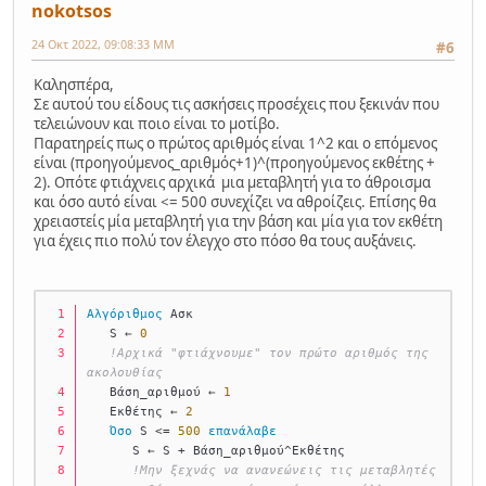
nokotsos
24 Οκτ 2022, 09:08:33 ΜΜ
#6
Καλησπέρα,
Σε αυτού του είδους τις ασκήσεις προσέχεις που ξεκινάν που
τελειώνουν και ποιο είναι το μοτίβο.
Παρατηρείς πως ο πρώτος αριθμός είναι 1^2 και ο επόμενος
είναι (προηγούμενος_αριθμός+1)^(προηγούμενος εκθέτης +
2). Οπότε φτιάχνεις αρχικά μια μεταβλητή για το άθροισμα
και όσο αυτό είναι <= 500 συνεχίζει να αθροίζεις. Επίσης θα
χρειαστείς μία μεταβλητή για την βάση και μία για τον εκθέτη
για έχεις πιο πολύ τον έλεγχο στο πόσο θα τους αυξάνεις.
Αλγόριθμος
 Ασκ
   S ← 
0
!Αρχικά "φτιάχνουμε" τον πρώτο αριθμός της 
ακολουθίας
   Βάση_αριθμού ← 
1
   Εκθέτης ← 
2
Όσο
 S <= 
500
επανάλαβε
      S ← S + Βάση_αριθμού^Εκθέτης
!Μην ξεχνάς να ανανεώνεις τις μεταβλητές 