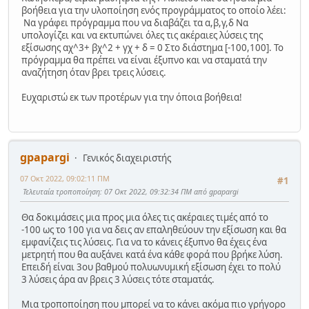
βοήθεια για την υλοποίηση ενός προγράμματος το οποίο λέει:
Να γράφει πρόγραμμα που να διαβάζει τα α,β,γ,δ Να
υπολογίζει και να εκτυπώνει όλες τις ακέραιες λύσεις της
εξίσωσης αχ^3+ βχ^2 + γχ + δ = 0 Στο διάστημα [-100,100]. Το
πρόγραμμα θα πρέπει να είναι έξυπνο και να σταματά την
αναζήτηση όταν βρει τρεις λύσεις.
Ευχαριστώ εκ των προτέρων για την όποια βοήθεια!
gpapargi
Γενικός διαχειριστής
07 Οκτ 2022, 09:02:11 ΠΜ
#1
Τελευταία τροποποίηση
: 07 Οκτ 2022, 09:32:34 ΠΜ από gpapargi
Θα δοκιμάσεις μια προς μια όλες τις ακέραιες τιμές από το
-100 ως το 100 για να δεις αν επαληθεύουν την εξίσωση και θα
εμφανίζεις τις λύσεις. Για να το κάνεις έξυπνο θα έχεις ένα
μετρητή που θα αυξάνει κατά ένα κάθε φορά που βρήκε λύση.
Επειδή είναι 3ου βαθμού πολυωνυμική εξίσωση έχει το πολύ
3 λύσεις άρα αν βρεις 3 λύσεις τότε σταματάς.
Μια τροποποίηση που μπορεί να το κάνει ακόμα πιο γρήγορο