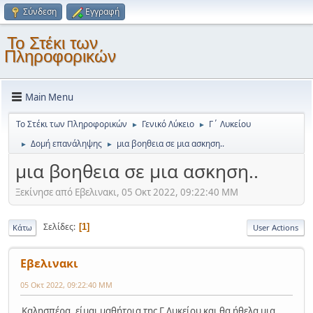
Σύνδεση
Εγγραφή
Το Στέκι των
Πληροφορικών
Main Menu
Το Στέκι των Πληροφορικών
Γενικό Λύκειο
Γ΄ Λυκείου
►
►
Δομή επανάληψης
μια βοηθεια σε μια ασκηση..
►
►
μια βοηθεια σε μια ασκηση..
Ξεκίνησε από Εβελινακι, 05 Οκτ 2022, 09:22:40 ΜΜ
Σελίδες
1
Κάτω
User Actions
Εβελινακι
05 Οκτ 2022, 09:22:40 ΜΜ
Καλησπέρα, είμαι μαθήτρια της Γ Λυκείου και θα ήθελα μια