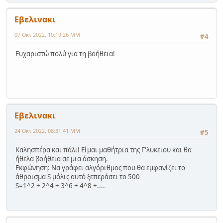
Εβελινακι
07 Οκτ 2022, 10:19:26 ΜΜ
#4
Ευχαριστώ πολύ για τη βοήθεια!
Εβελινακι
24 Οκτ 2022, 08:31:41 ΜΜ
#5
Καλησπέρα και πάλι! Είμαι μαθήτρια της Γ'λυκειου και θα
ήθελα βοήθεια σε μια άσκηση.
Εκφώνηση: Να γράφει αλγόριθμος που θα εμφανίζει το
άθροισμα S μόλις αυτό ξεπεράσει το 500
S=1^2 + 2^4 + 3^6 + 4^8 +....