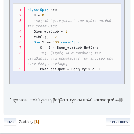
Αλγόριθμος
 Ασκ
   S ← 
0
!Αρχικά "φτιάχνουμε" τον πρώτο αριθμός 
της ακολουθίας
   Βάση_αριθμού ← 
1
   Εκθέτης ← 
2
Όσο
 S <= 
500
επανάλαβε
      S ← S + Βάση_αριθμού^Εκθέτης
!Μην ξεχνάς να ανανεώνεις τις 
μεταβλητές για προσθέσεις τον επόμενο όρο 
στην άλλη επάνάληψη
      Βάση_αριθμού ← Βάση_αριθμού + 
1
      Εκθέτης ← Εκθέτης + 
2
Τέλος_επανάληψης
Εμφάνισε
 S
Τέλος
 Ασκ
Ευχαριστώ πολύ για τη βοήθεια, έγιναν πολύ κατανοητά! 🙏🏼
Σελίδες
1
Πάνω
User Actions