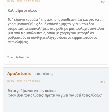
07 Οκτ 2022, 10:12:32 ΠΜ
#2
Καλημέρα σε όλους
Το " έξυπνο κομμάτι " της άσκησης υποθέτω πάει και στο να μη
χρησιμοποιηθεί ως δομή επανάληψης το "για " (που δεν
σταματαει τις επαναλήψεις στο μαθημα μας τουλαχιστον) αλλά
μια από τις υπόλοιπες 2, όπου με χρήση του μετρητή να
ρυθμιστούν οι συνθήκες ελέγχου ώστε να τερματιστούν οι
επαναλήψεις
2 people
like this.
ApoAntonis
επισκέπτης
07 Οκτ 2022, 11:07:19 ΠΜ
#3
θα το γράψω για να μην σκάσω:
"όταν βρεί τρεις λύσεις" πρέπει να γίνει "αν βρεί τρεις λύσεις"