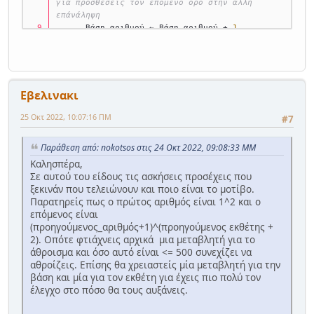
για προσθέσεις τον επόμενο όρο στην άλλη 
επάνάληψη
      Βάση_αριθμού ← Βάση_αριθμού + 
1
      Εκθέτης ← Εκθέτης + 
2
Τέλος_επανάληψης
Εμφάνισε
 S
Τέλος
 Ασκ
Εβελινακι
25 Οκτ 2022, 10:07:16 ΠΜ
#7
Παράθεση από: nokotsos στις 24 Οκτ 2022, 09:08:33 ΜΜ
Καλησπέρα,
Σε αυτού του είδους τις ασκήσεις προσέχεις που
ξεκινάν που τελειώνουν και ποιο είναι το μοτίβο.
Παρατηρείς πως ο πρώτος αριθμός είναι 1^2 και ο
επόμενος είναι
(προηγούμενος_αριθμός+1)^(προηγούμενος εκθέτης +
2). Οπότε φτιάχνεις αρχικά μια μεταβλητή για το
άθροισμα και όσο αυτό είναι <= 500 συνεχίζει να
αθροίζεις. Επίσης θα χρειαστείς μία μεταβλητή για την
βάση και μία για τον εκθέτη για έχεις πιο πολύ τον
έλεγχο στο πόσο θα τους αυξάνεις.