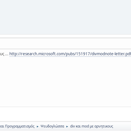
ς ...
http://research.microsoft.com/pubs/151917/divmodnote-letter.pd
και Προγραμματισμός
Ψευδογλώσσα
div και mod με αρνητικους
►
►