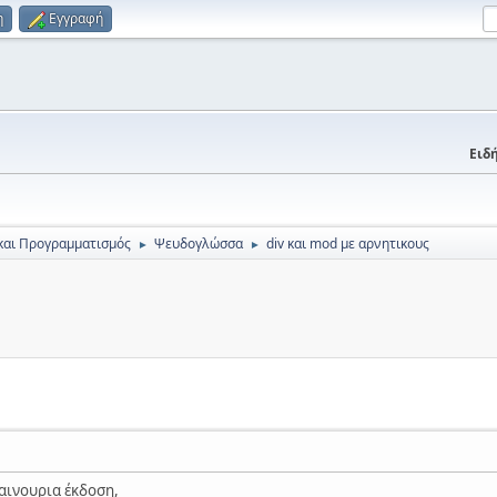
η
Εγγραφή
Ειδή
και Προγραμματισμός
Ψευδογλώσσα
div και mod με αρνητικους
►
►
αινουρια έκδοση,