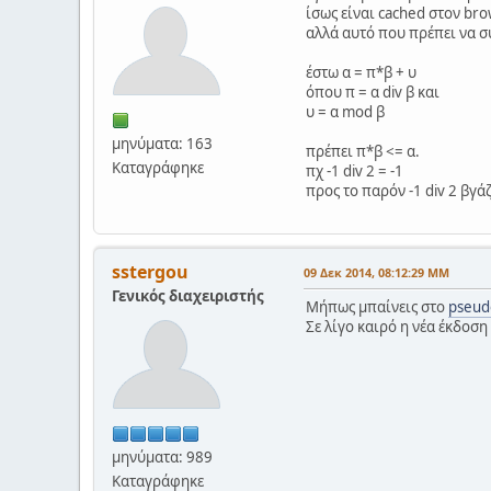
ίσως είναι cached στον bro
αλλά αυτό που πρέπει να σ
έστω α = π*β + υ
όπου π = α div β και
υ = α mod β
μηνύματα: 163
πρέπει π*β <= α.
Καταγράφηκε
πχ -1 div 2 = -1
προς το παρόν -1 div 2 βγάζ
sstergou
09 Δεκ 2014, 08:12:29 ΜΜ
Γενικός διαχειριστής
Μήπως μπαίνεις στο
pseud
Σε λίγο καιρό η νέα έκδοση
μηνύματα: 989
Καταγράφηκε