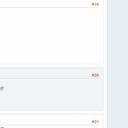
#19
#20
df
#21