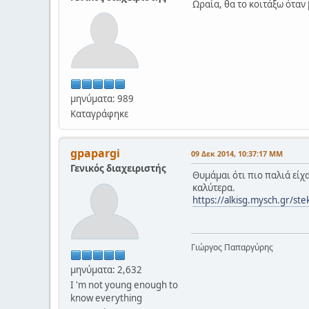
Ωραία, θα το κοιτάξω όταν 
μηνύματα: 989
Καταγράφηκε
gpapargi
09 Δεκ 2014, 10:37:17 ΜΜ
Γενικός διαχειριστής
Θυμάμαι ότι πιο παλιά είχ
καλύτερα.
https://alkisg.mysch.gr/s
Γιώργος Παπαργύρης
μηνύματα: 2,632
I 'm not young enough to
know everything