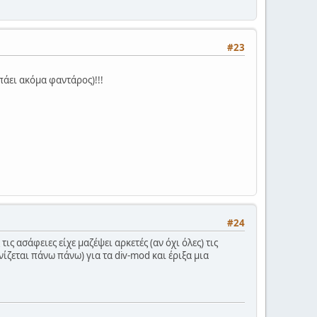
#23
 πάει ακόμα φαντάρος)!!!
#24
ς ασάφειες είχε μαζέψει αρκετές (αν όχι όλες) τις
ίζεται πάνω πάνω) για τα div-mod και έριξα μια