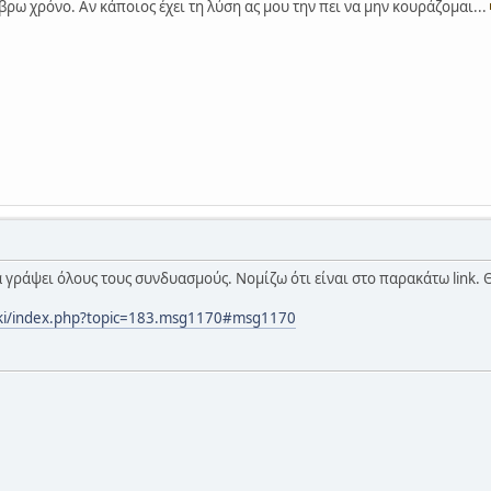
βρω χρόνο. Αν κάποιος έχει τη λύση ας μου την πει να μην κουράζομαι...
α γράψει όλους τους συνδυασμούς. Νομίζω ότι είναι στο παρακάτω link. 
teki/index.php?topic=183.msg1170#msg1170