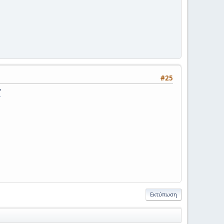
#25
f
Εκτύπωση