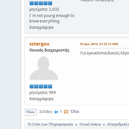
μηνύματα: 2,632
I 'm not young enough to
know everything
Καταγράφηκε
sstergou
10 Δεκ 2014, 01:23:12 ΜΜ
Γενικός διαχειριστής
Για εγκυκλοπαιδικούς λόγου
μηνύματα: 989
Καταγράφηκε
1
Όλοι
Σελίδες
2
Πάνω
Το Στέκι των Πληροφορικών
Γενικό Λύκειο
Αλγοριθμική 
►
►