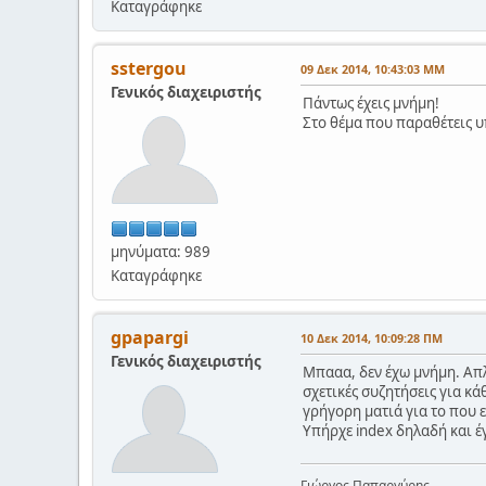
Καταγράφηκε
sstergou
09 Δεκ 2014, 10:43:03 ΜΜ
Γενικός διαχειριστής
Πάντως έχεις μνήμη!
Στο θέμα που παραθέτεις υπ
μηνύματα: 989
Καταγράφηκε
gpapargi
10 Δεκ 2014, 10:09:28 ΠΜ
Γενικός διαχειριστής
Μπααα, δεν έχω μνήμη. Απλά
σχετικές συζητήσεις για κά
γρήγορη ματιά για το που ε
Υπήρχε index δηλαδή και 
Γιώργος Παπαργύρης