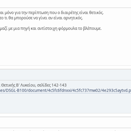
ι μόνο για την περίπτωση που ο διαιρέτης είναι θετικός.
το τι θα μπορούσε να γίνει αν είναι αρνητικός.
ι μαζί με μια πηγή και αντίστοιχη φόρμουλα το βλέπουμε.
 Θετικής Β' Λυκείου, σελίδες 142-143
rses/DSGL-B100/document/4c5fc6fdnxxi/4c5fc737mw02/4e293c5aytvd.p