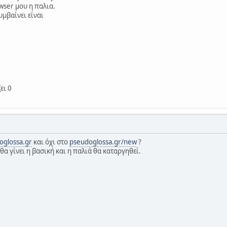
wser μου η παλια.
υμβαίνει είναι
ει 0
oglossa.gr
και όχι στο
pseudoglossa.gr/new
?
 θα γίνει η βασική και η παλιά θα καταργηθεί.