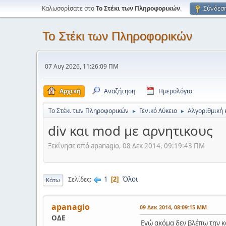
Καλωσορίσατε στο
Το Στέκι των Πληροφορικών
.
Σύνδεσ
Το Στέκι των Πληροφορικών
07 Αυγ 2026, 11:26:09 ΠΜ
Αρχική
Αναζήτηση
Ημερολόγιο
Το Στέκι των Πληροφορικών
Γενικό Λύκειο
Αλγοριθμική 
►
►
div και mod με αρνητικους
Ξεκίνησε από apanagio, 08 Δεκ 2014, 09:19:43 ΠΜ
1
Όλοι
Σελίδες
2
Κάτω
apanagio
09 Δεκ 2014, 08:09:15 ΜΜ
ΟΔΕ
Εγώ ακόμα δεν βλέπω την κ