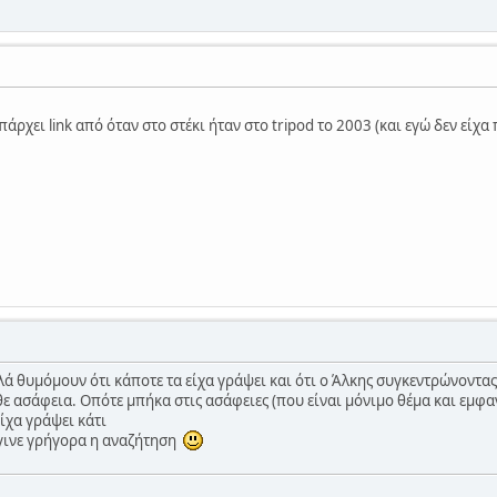
άρχει link από όταν στο στέκι ήταν στο tripod το 2003 (και εγώ δεν είχα
 θυμόμουν ότι κάποτε τα είχα γράψει και ότι ο Άλκης συγκεντρώνοντας τι
θε ασάφεια. Οπότε μπήκα στις ασάφειες (που είναι μόνιμο θέμα και εμφαν
ίχα γράψει κάτι
έγινε γρήγορα η αναζήτηση