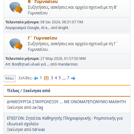
Β΄ Γυμνασίου
Συζητήσεις, ασκήσεις και αρχεία σχετικά με τη Β'
Γυμνασίου
Τελευταίο μήνυμα:
08 Ιαν 2024, 08:31:07 ΠΜ
Λογαριασμοί Google, AI κ...
από
bright
Γ΄ Γυμνασίου
Συζητήσεις, ασκήσεις και αρχεία σχετικά με τη Γ΄
Γυμνασίου.
Τελευταίο μήνυμα:
27 Μαρ 2026, 01:57:50 ΜΜ
Απ: Βοηθητικό υλικό γιά ...
από
mandarinos
1
3
4
5
...
7
Σελίδες
2
Κάτω
Τίτλος
/
Ξεκίνησε από
ΔΗΜΙΟΥΡΓΙΑ ΣΤΑΥΡΟΛΕΞΟΥ ... ΜΕ ΟΝΟΜΑΤΕΠΩΝΥΜΟ ΜΑΘΗΤΗ
Ξεκίνησε από
za√‘ag
ΕΠΕΙΓΟΝ: Ζητείται Καθηγητής Πληροφορικής - Ρομποτικής για
ιδιωτικό σχολείο
Ξεκίνησε από
tdrivas