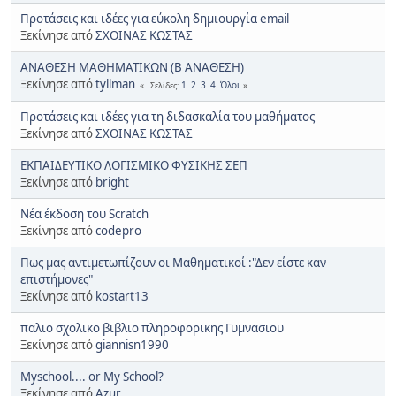
Προτάσεις και ιδέες για εύκολη δημιουργία email
Ξεκίνησε από
ΣΧΟΙΝΑΣ ΚΩΣΤΑΣ
ΑΝΑΘΕΣΗ ΜΑΘΗΜΑΤΙΚΩΝ (Β ΑΝΑΘΕΣΗ)
Ξεκίνησε από
tyllman
1
2
3
4
Όλοι
Σελίδες
Προτάσεις και ιδέες για τη διδασκαλία του μαθήματος
Ξεκίνησε από
ΣΧΟΙΝΑΣ ΚΩΣΤΑΣ
ΕΚΠΑΙΔΕΥΤΙΚΟ ΛΟΓΙΣΜΙΚΟ ΦΥΣΙΚΗΣ ΣΕΠ
Ξεκίνησε από
bright
Nέα έκδοση του Scratch
Ξεκίνησε από
codepro
Πως μας αντιμετωπίζουν οι Μαθηματικοί :"Δεν είστε καν
επιστήμονες"
Ξεκίνησε από
kostart13
παλιο σχολικο βιβλιο πληροφορικης Γυμνασιου
Ξεκίνησε από
giannisn1990
Myschool.... or My School?
Ξεκίνησε από
Azur