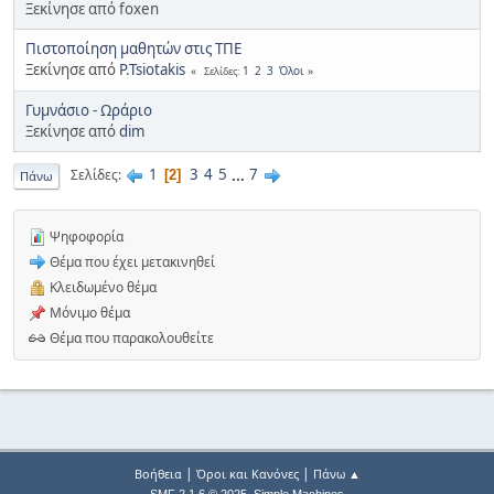
Ξεκίνησε από foxen
Πιστοποίηση μαθητών στις ΤΠΕ
Ξεκίνησε από
P.Tsiotakis
1
2
3
Όλοι
Σελίδες
Γυμνάσιο - Ωράριο
Ξεκίνησε από
dim
1
3
4
5
...
7
Σελίδες
2
Πάνω
Ψηφοφορία
Θέμα που έχει μετακινηθεί
Κλειδωμένο θέμα
Μόνιμο θέμα
Θέμα που παρακολουθείτε
|
|
Βοήθεια
Όροι και Κανόνες
Πάνω ▲
,
SMF 2.1.6 © 2025
Simple Machines