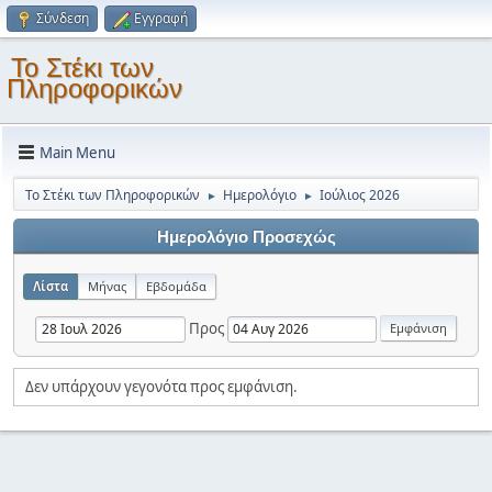
Σύνδεση
Εγγραφή
Το Στέκι των
Πληροφορικών
Main Menu
Το Στέκι των Πληροφορικών
Ημερολόγιο
Ιούλιος 2026
►
►
Ημερολόγιο Προσεχώς
Λίστα
Μήνας
Εβδομάδα
Προς
Δεν υπάρχουν γεγονότα προς εμφάνιση.