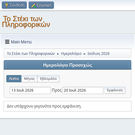
Σύνδεση
Εγγραφή
Το Στέκι των
Πληροφορικών
Main Menu
Το Στέκι των Πληροφορικών
Ημερολόγιο
Ιούλιος 2026
►
►
Ημερολόγιο Προσεχώς
Λίστα
Μήνας
Εβδομάδα
Προς
Δεν υπάρχουν γεγονότα προς εμφάνιση.