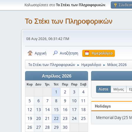
Καλωσορίσατε στο
Το Στέκι των Πληροφορικών
.
Σύνδεσ
Το Στέκι των Πληροφορικών
08 Αυγ 2026, 06:31:42 ΠΜ
Αρχική
Αναζήτηση
Ημερολόγιο
Το Στέκι των Πληροφορικών
Ημερολόγιο
Μάιος 2026
►
►
Απρίλιος 2026
Κυρ
Δευ
Τρι
Τετ
Πεμ
Παρ
Σαβ
Λίστα
Μήνας
Ε
1
2
3
4
5
6
7
8
9
10
11
Holidays
12
13
14
15
16
17
18
Memorial Day (25 
19
20
21
22
23
24
25
26
27
28
29
30