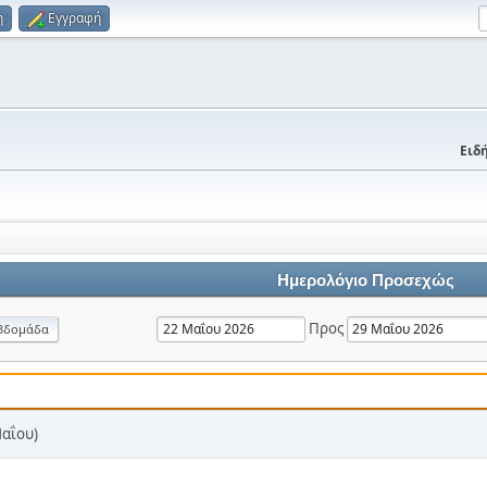
η
Εγγραφή
Ειδή
Ημερολόγιο Προσεχώς
Προς
βδομάδα
Μαΐου)