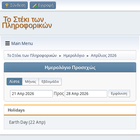
Σύνδεση
Εγγραφή
Το Στέκι των
Πληροφορικών
Main Menu
Το Στέκι των Πληροφορικών
Ημερολόγιο
Απρίλιος 2026
►
►
Ημερολόγιο Προσεχώς
Λίστα
Μήνας
Εβδομάδα
Προς
Holidays
Earth Day (22 Απρ)