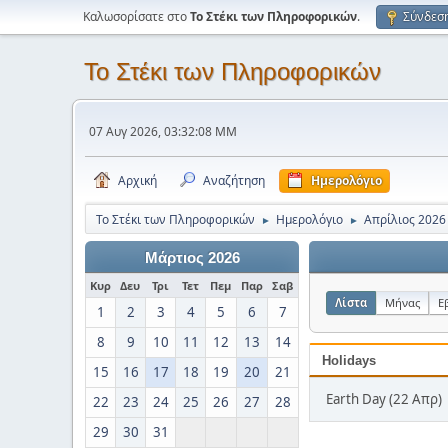
Καλωσορίσατε στο
Το Στέκι των Πληροφορικών
.
Σύνδεσ
Το Στέκι των Πληροφορικών
07 Αυγ 2026, 03:32:08 ΜΜ
Αρχική
Αναζήτηση
Ημερολόγιο
Το Στέκι των Πληροφορικών
Ημερολόγιο
Απρίλιος 2026
►
►
Μάρτιος 2026
Κυρ
Δευ
Τρι
Τετ
Πεμ
Παρ
Σαβ
Λίστα
Μήνας
Ε
1
2
3
4
5
6
7
8
9
10
11
12
13
14
Holidays
15
16
17
18
19
20
21
Earth Day (22 Απρ)
22
23
24
25
26
27
28
29
30
31