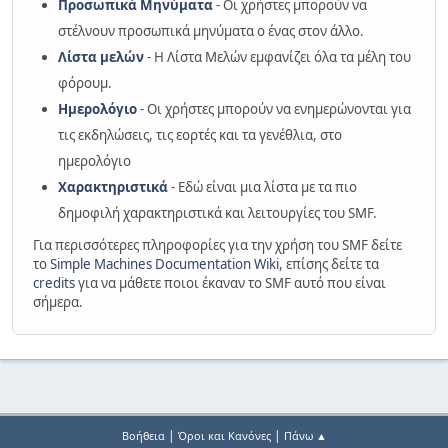
Προσωπικά Μηνύματα
- Οι χρήστες μπορούν να
στέλνουν προσωπικά μηνύματα ο ένας στον άλλο.
Λίστα μελών
- Η Λίστα Μελών εμφανίζει όλα τα μέλη του
φόρουμ.
Ημερολόγιο
- Οι χρήστες μπορούν να ενημερώνονται για
τις εκδηλώσεις, τις εορτές και τα γενέθλια, στο
ημερολόγιο
Χαρακτηριστικά
- Εδώ είναι μια λίστα με τα πιο
δημοφιλή χαρακτηριστικά και λειτουργίες του SMF.
Για περισσότερες πληροφορίες για την χρήση του SMF δείτε
το
Simple Machines Documentation Wiki
, επίσης δείτε τα
credits
για να μάθετε ποιοι έκαναν το SMF αυτό που είναι
σήμερα.
|
|
Βοήθεια
Όροι και Κανόνες
Πάνω ▲