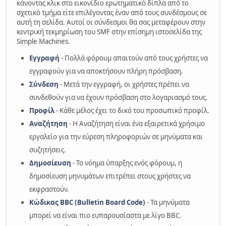
κάνοντας κλικ στο εικονίδιο ερωτηματικό δίπλα από το
σχετικό τμήμα είτε επιλέγοντας έναν από τους συνδέσμους σε
αυτή τη σελίδα. Αυτοί οι σύνδεσμοι θα σας μεταφέρουν στην
κεντρική τεκμηρίωση του SMF στην επίσημη ιστοσελίδα της
Simple Machines.
Εγγραφή
- Πολλά φόρουμ απαιτούν από τους χρήστες να
εγγραφούν για να αποκτήσουν πλήρη πρόσβαση.
Σύνδεση
- Μετά την εγγραφή, οι χρήστες πρέπει να
συνδεθούν για να έχουν πρόσβαση στο λογαριασμό τους.
Προφίλ
- Κάθε μέλος έχει το δικό του προσωπικό προφίλ.
Αναζήτηση
- Η Αναζήτηση είναι ένα εξαιρετικά χρήσιμο
εργαλείο για την εύρεση πληροφοριών σε μηνύματα και
συζητήσεις.
Δημοσίευση
- Το νόημα ύπαρξης ενός φόρουμ, η
δημοσίευση μηνυμάτων επιτρέπει στους χρήστες να
εκφραστούν.
Κώδικας BBC (Bulletin Board Code)
- Τα μηνύματα
μπορεί να είναι πιο ευπαρουσίαστα με λίγο BBC.