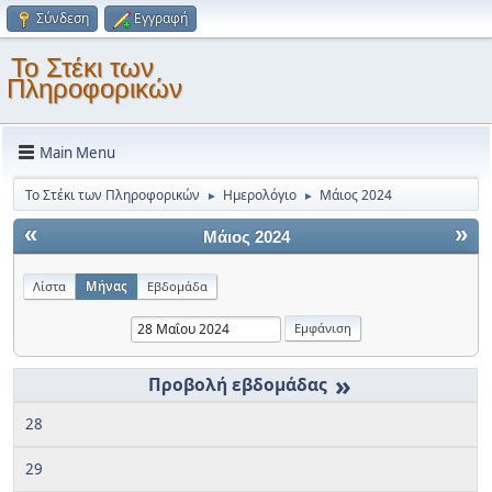
Σύνδεση
Εγγραφή
Το Στέκι των
Πληροφορικών
Main Menu
Το Στέκι των Πληροφορικών
Ημερολόγιο
Μάιος 2024
►
►
«
»
Μάιος 2024
Λίστα
Μήνας
Εβδομάδα
»
28
29