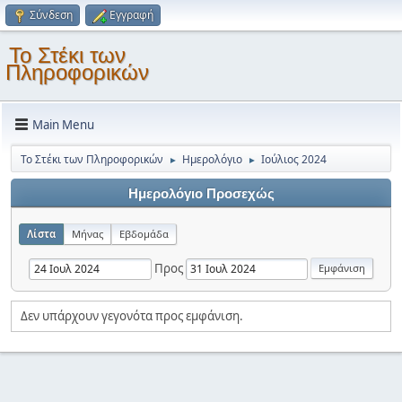
Σύνδεση
Εγγραφή
Το Στέκι των
Πληροφορικών
Main Menu
Το Στέκι των Πληροφορικών
Ημερολόγιο
Ιούλιος 2024
►
►
Ημερολόγιο Προσεχώς
Λίστα
Μήνας
Εβδομάδα
Προς
Δεν υπάρχουν γεγονότα προς εμφάνιση.