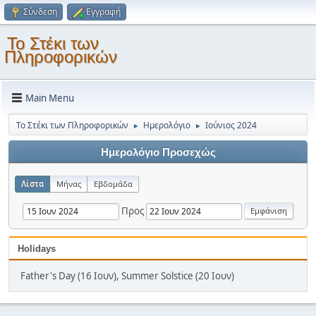
Σύνδεση
Εγγραφή
Το Στέκι των
Πληροφορικών
Main Menu
Το Στέκι των Πληροφορικών
Ημερολόγιο
Ιούνιος 2024
►
►
Ημερολόγιο Προσεχώς
Λίστα
Μήνας
Εβδομάδα
Προς
Holidays
Father's Day (16 Ιουν), Summer Solstice (20 Ιουν)