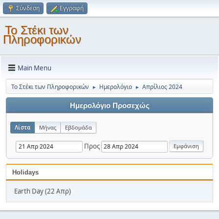
Σύνδεση
Εγγραφή
Το Στέκι των
Πληροφορικών
Main Menu
Το Στέκι των Πληροφορικών
Ημερολόγιο
Απρίλιος 2024
►
►
Ημερολόγιο Προσεχώς
Λίστα
Μήνας
Εβδομάδα
Προς
Holidays
Earth Day (22 Απρ)