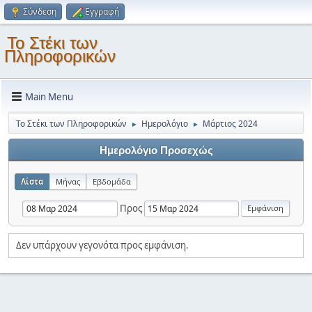
Σύνδεση
Εγγραφή
Το Στέκι των
Πληροφορικών
Main Menu
Το Στέκι των Πληροφορικών
Ημερολόγιο
Μάρτιος 2024
►
►
Ημερολόγιο Προσεχώς
Λίστα
Μήνας
Εβδομάδα
Προς
Δεν υπάρχουν γεγονότα προς εμφάνιση.