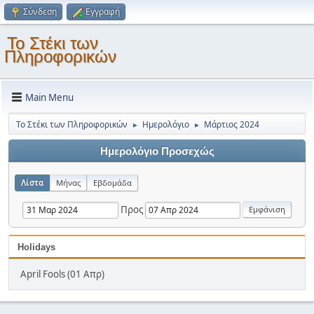
Σύνδεση
Εγγραφή
Το Στέκι των
Πληροφορικών
Main Menu
Το Στέκι των Πληροφορικών
Ημερολόγιο
Μάρτιος 2024
►
►
Ημερολόγιο Προσεχώς
Λίστα
Μήνας
Εβδομάδα
Προς
Holidays
April Fools (01 Απρ)