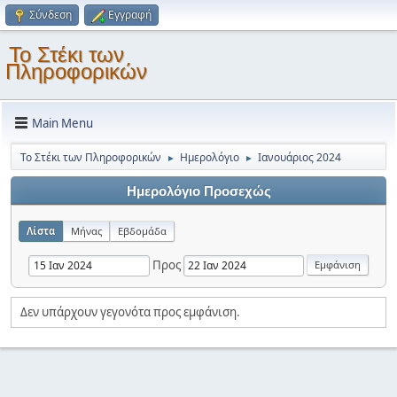
Σύνδεση
Εγγραφή
Το Στέκι των
Πληροφορικών
Main Menu
Το Στέκι των Πληροφορικών
Ημερολόγιο
Ιανουάριος 2024
►
►
Ημερολόγιο Προσεχώς
Λίστα
Μήνας
Εβδομάδα
Προς
Δεν υπάρχουν γεγονότα προς εμφάνιση.