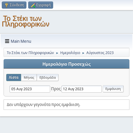
Σύνδεση
Εγγραφή
Το Στέκι των
Πληροφορικών
Main Menu
Το Στέκι των Πληροφορικών
Ημερολόγιο
Αύγουστος 2023
►
►
Ημερολόγιο Προσεχώς
Λίστα
Μήνας
Εβδομάδα
Προς
Δεν υπάρχουν γεγονότα προς εμφάνιση.