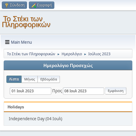
Σύνδεση
Εγγραφή
Το Στέκι των
Πληροφορικών
Main Menu
Το Στέκι των Πληροφορικών
Ημερολόγιο
Ιούλιος 2023
►
►
Ημερολόγιο Προσεχώς
Λίστα
Μήνας
Εβδομάδα
Προς
Holidays
Independence Day (04 Ιουλ)