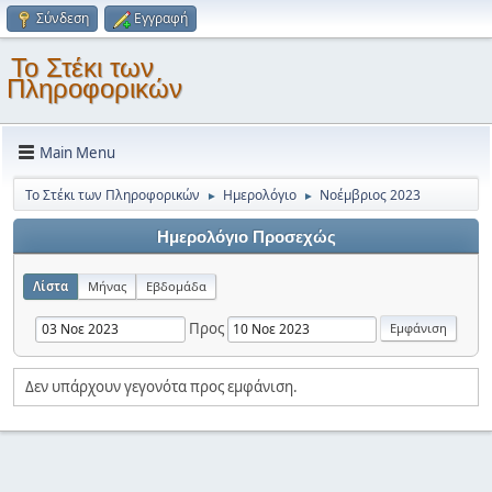
Σύνδεση
Εγγραφή
Το Στέκι των
Πληροφορικών
Main Menu
Το Στέκι των Πληροφορικών
Ημερολόγιο
Νοέμβριος 2023
►
►
Ημερολόγιο Προσεχώς
Λίστα
Μήνας
Εβδομάδα
Προς
Δεν υπάρχουν γεγονότα προς εμφάνιση.