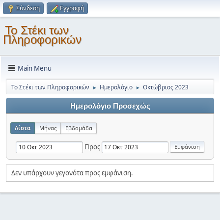
Σύνδεση
Εγγραφή
Το Στέκι των
Πληροφορικών
Main Menu
Το Στέκι των Πληροφορικών
Ημερολόγιο
Οκτώβριος 2023
►
►
Ημερολόγιο Προσεχώς
Λίστα
Μήνας
Εβδομάδα
Προς
Δεν υπάρχουν γεγονότα προς εμφάνιση.